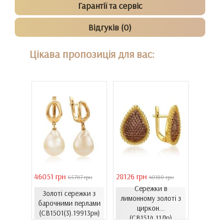
Гарантії та сервіс
Відгуків (0)
Цікава пропозиція для вас:
46051 грн
28126 грн
41731 
 грн
65787 грн
40180 грн
Сережки в
Золоті сережки з
ти з
лимонному золоті з
Золо
барочними перлами
06.4и)
циркон...
цирко
(СВ1501(3).19913рн)
(СВ1514.11Лр)