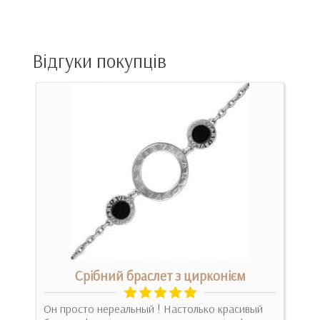
Відгуки покупців
Срібний браслет з цирконієм
а
Он просто нереальный ! Настолько красивый
Не з