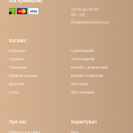
Ми приймаємо
З 8:00 до 20:00
ПН – НД
info@imperiazolota.ua
Каталог
Каблучки
Срібні вироби
Сережки
Золоті вироби
Ланцюжки
Вироби з діамантами
Підвіски і кулони
Вироби з камінням
Браслети
Для жінок
Кольє
Для чоловіків
Про нас
Користувач
Оплата і доставка
Вхід