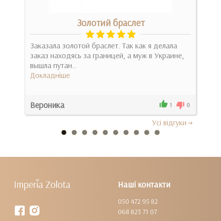
Золотий браслет
Заказала золотой браслет. Так как я делала
Дуж
заказ находясь за границей, а муж в Украине,
Док
вышла путан..
Докладніше
Вероника
Оле
0
1
0
Усi вiдгуки
Наші контакти
050 472 95 82
068 823 71 07