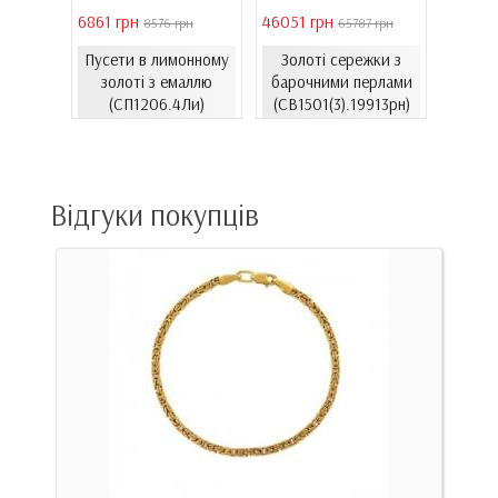
6861 грн
46051 грн
28126 
 грн
8576 грн
65787 грн
С
Пусети в лимонному
Золоті сережки з
ти з
лимон
золоті з емаллю
барочними перлами
06.4и)
(СП1206.4Ли)
(СВ1501(3).19913рн)
(С
Відгуки покупців