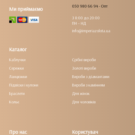
050 980 66 94 - Опт
Ми приймаємо
З 8:00 до 20:00
ПН – НД
info@imperiazolota.ua
Каталог
Каблучки
Срібні вироби
Сережки
Золоті вироби
Ланцюжки
Вироби з діамантами
Підвіски і кулони
Вироби з камінням
Браслети
Для жінок
Кольє
Для чоловіків
Про нас
Користувач