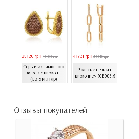
28126 грн
41731 грн
39011 
 грн
40180 грн
59616 грн
Серьги из лимонного
Серь
еты с
Золотые серьги с
золота с циркон...
золот
06.4и)
цирконием (СВ985и)
(СВ1514.11Лр)
(
Отзывы покупателей