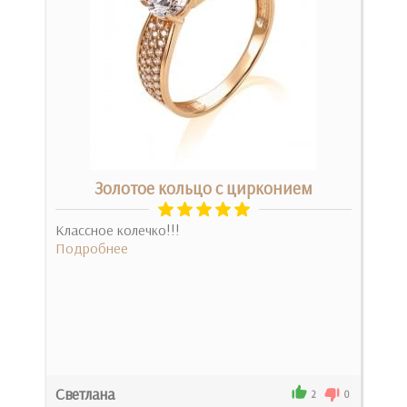
Золотое кольцо с цирконием
Классное колечко!!!
За ч
Подробнее
камі
камі
Под
Светлана
Нел
0
2
0