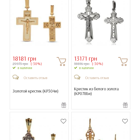
18181 грн
13171 грн
25973 грн
(-30%)
18816 грн
(-30%)
в наличии
в наличии
Оставить отзыв
Оставить отзыв
Крестик из белого золота
Золотой крестик (
КР304и
)
(
КР078Би
)