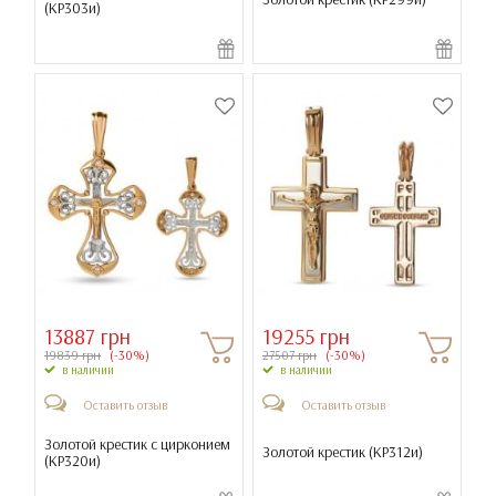
(
КР303и
)
13887 грн
19255 грн
19839 грн
(-30%)
27507 грн
(-30%)
в наличии
в наличии
Оставить отзыв
Оставить отзыв
Золотой крестик с цирконием
Золотой крестик (
КР312и
)
(
КР320и
)