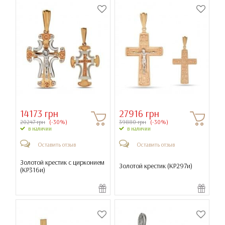
14173 грн
27916 грн
20247 грн
(-30%)
39880 грн
(-30%)
в наличии
в наличии
Оставить отзыв
Оставить отзыв
Золотой крестик с цирконием
Золотой крестик (
КР297и
)
(
КР316и
)