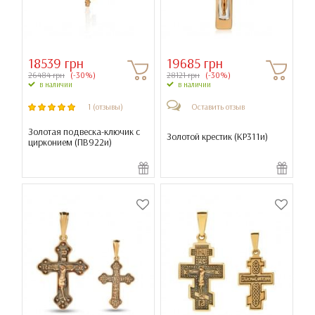
18539 грн
19685 грн
26484 грн
(-30%)
28121 грн
(-30%)
в наличии
в наличии
1 (отзывы)
Оставить отзыв
Золотая подвеска-ключик с
Золотой крестик (
КР311и
)
цирконием (
ПВ922и
)