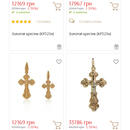
12169 грн
17967 грн
17384 грн
(-30%)
25667 грн
(-30%)
в наличии
в наличии
1 (отзывы)
Оставить отзыв
Золотой крестик (
КР325и
)
Золотой крестик (
КР323и
)
12169 грн
33786 грн
17384 грн
(-30%)
48266 грн
(-30%)