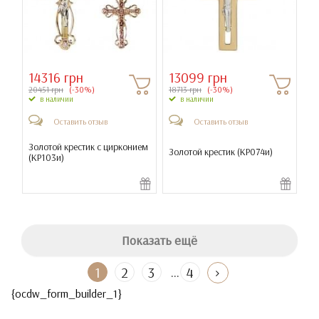
14316 грн
13099 грн
20451 грн
(-30%)
18713 грн
(-30%)
в наличии
в наличии
Оставить отзыв
Оставить отзыв
Золотой крестик с цирконием
Золотой крестик (
КР074и
)
(
КР103и
)
Показать ещё
...
1
2
3
4
{ocdw_form_builder_1}