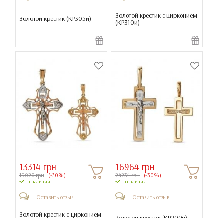
Золотой крестик с цирконием
Золотой крестик (
КР305и
)
(
КР310и
)
13314 грн
16964 грн
19020 грн
(-30%)
24234 грн
(-30%)
в наличии
в наличии
Оставить отзыв
Оставить отзыв
Золотой крестик с цирконием
Золотой крестик (
КР299и
)