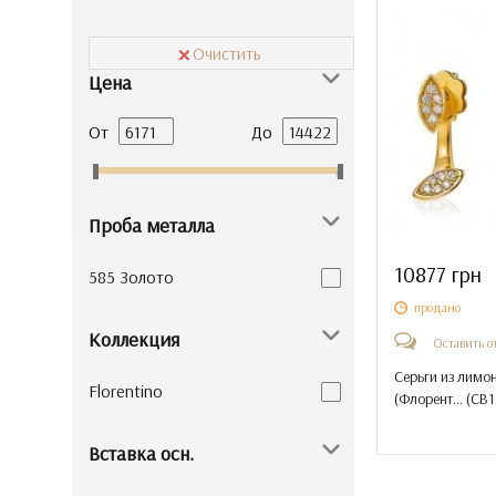
Очистить
Цена
От
До
Проба металла
10877 грн
585 Золото
продано
Коллекция
Оставить о
Серьги из лимо
Florentino
(Флорент... (
СВ1
Вставка осн.