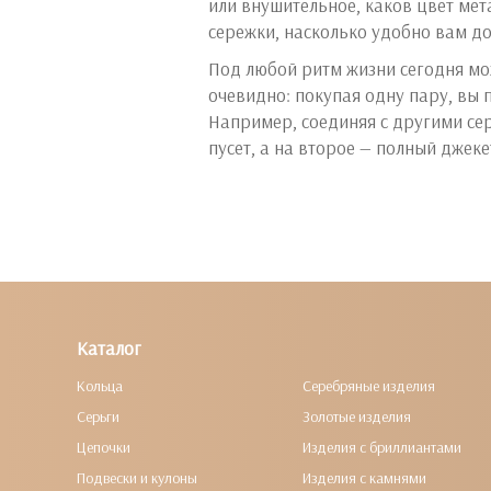
или внушительное, каков цвет ме
сережки, насколько удобно вам д
Под любой ритм жизни сегодня мо
очевидно: покупая одну пару, вы 
Например, соединяя с другими сер
пусет, а на второе — полный джеке
Каталог
Кольца
Серебряные изделия
Серьги
Золотые изделия
Цепочки
Изделия с бриллиантами
Подвески и кулоны
Изделия с камнями