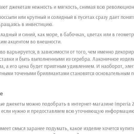
ют джекетам нежность и мягкость, снимая всю революционн
оссыпи или крупный и солидный в пусетах сразу дает понять
вращаясь в инвестицию.
хладный и синий, как море, в бабочках, цветах или в геомет
ким акцентом во внешности.
во варьируется, в зависимости от того, чем именно декори
вставки и быть выполненными из серебра. Лаконичное издел
ма, а его цена будет приятным удивлением. И наоборот, эле
атными точеными бриллиантами становятся основательным 
не
ые джекеты можно подобрать в интернет-магазине Imperia Z
 если нужно и предоставляем всю уточняющую информацию 
имеет смысл заранее подумать, какое изделие хочется купит