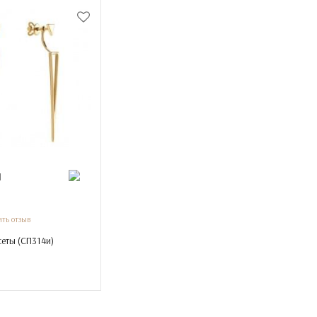
н
ть отзыв
еты (
СП314и
)