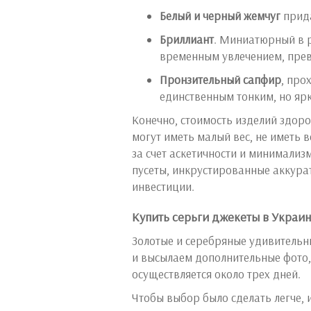
Белый и черный жемчуг
прида
Бриллиант
. Миниатюрный в р
временным увлечением, пре
Пронзительный сапфир
, про
единственным тонким, но яр
Конечно, стоимость изделий здоро
могут иметь малый вес, не иметь 
за счет аскетичности и минимализ
пусеты, инкрустированные аккур
инвестиции.
Купить серьги джекеты в Украи
Золотые и серебряные удивительн
и высылаем дополнительные фото,
осуществляется около трех дней.
Чтобы выбор было сделать легче, 