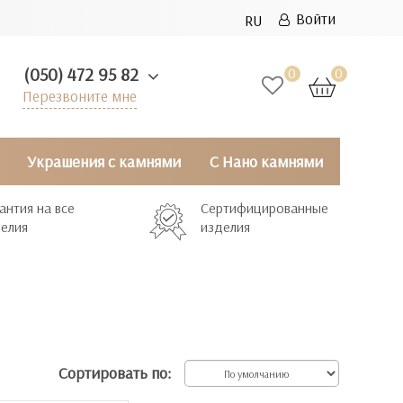
Войти
RU
(050) 472 95 82
0
0
Перезвоните мне
Украшения с камнями
С Нано камнями
антия на все
Сертифицированные
елия
изделия
Сортировать по: