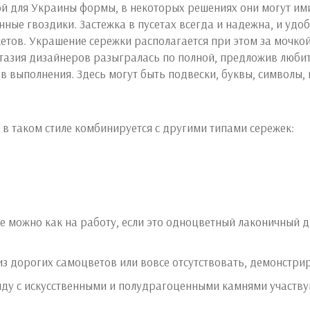
ой для Украины формы, в некоторых решениях они могут им
ные гвоздики. Застежка в пусетах всегда и надежна, и удоб
тов. Украшение сережки располагается при этом за мочкой,
нтазия дизайнеров разыгралась по полной, предложив люб
в выполнения. Здесь могут быть подвески, буквы, символы,
 в таком стиле комбинируется с другими типами сережек:
е можно как на работу, если это одноцветный лаконичный ди
из дорогих самоцветов или вовсе отсутствовать, демонстри
ду с искусственными и полудрагоценными камнями участву