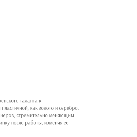
енского таланта к
ластичной, как золото и серебро.
айнеров, стремительно меняющим
нку после работы, изменяя ее