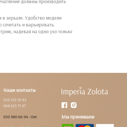
печатление должны производить
 в зеркале. Удобство модели
о сочетать и варьировать.
трию, надевая на одно ухо только
Наши контакты
050 472 95 82
068 823 71 07
Мы принимаем
050 980 66 94 - Опт