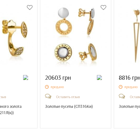
20603 грн
8816 гр
продано
продано
тзыв
Оставить отзыв
Остави
нного золота
Золотые пусеты (
СП316Ки
)
Золотые пус
211Л(к)
)