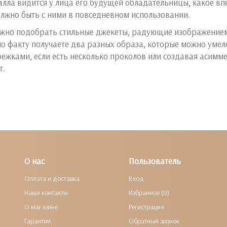
талла видится у лица его будущей обладательницы, какое в
олжно быть с ними в повседневном использовании.
жно подобрать стильные джекеты, радующие изображением
по факту получаете два разных образа, которые можно умел
ежками, если есть несколько проколов или создавая асимме
т.
О нас
Пользователь
Оплата и доставка
Вход
Наши контакты
Избранное (0)
О магазине
Регистрация
Гарантии
Обратный звонок