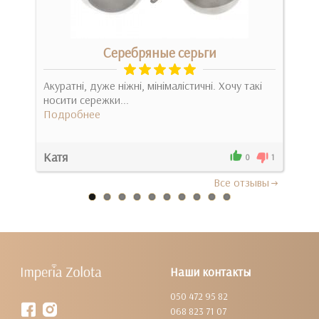
Серебряные серьги
Акуратні, дуже ніжні, мінімалістичні. Хочу такі
Дуже
то-
носити сережки...
вигл
Подробнее
Стри
Под
Катя
Сві
0
0
1
Все отзывы
Наши контакты
050 472 95 82
068 823 71 07