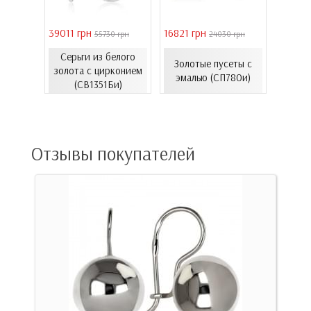
39011 грн
16821 грн
40944 
 грн
55730 грн
24030 грн
Серьги из белого
Золо
еты с
Золотые пусеты с
золота с цирконием
бароч
06.4и)
эмалью (СП780и)
(СВ1351Би)
(СВ150
Отзывы покупателей