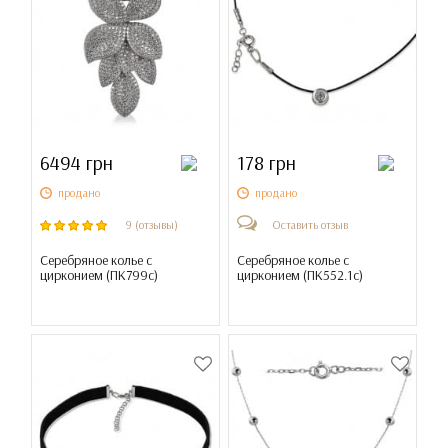
6494 грн
178 грн
продано
продано
9 (отзывы)
Оставить отзыв
Серебряное колье с
Серебряное колье с
цирконием (
ПК799с
)
цирконием (
ПК552.1с
)