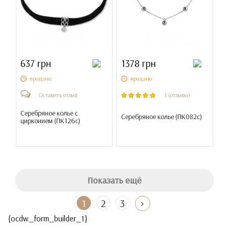
637 грн
1378 грн
продано
продано
Оставить отзыв
1 (отзывы)
Серебряное колье с
Серебряное колье (
ПК082с
)
цирконием (
ПК126с
)
Показать ещё
1
2
3
{ocdw_form_builder_1}