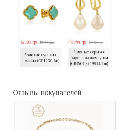
12885 грн
40944 грн
6861 г
 грн
18407 грн
58491 грн
Золотые серьги с
еты с
Золотые пусеты с
лимон
барочным жемчугом
37к)
эмалью (СП1206.4и)
(СВ1501(3).19913Лрн)
(С
Отзывы покупателей