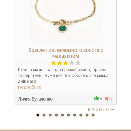
м
Браслет из лимонного золота с
малахитом
ае
Дуж
Купила місяць назад сережки, кулон, браслет
Под
та перстень і дуже все подобалось але кілька
днів наза..
Подробнее
Лилия Бугаленко
Оле
4
9
2
Все отзывы