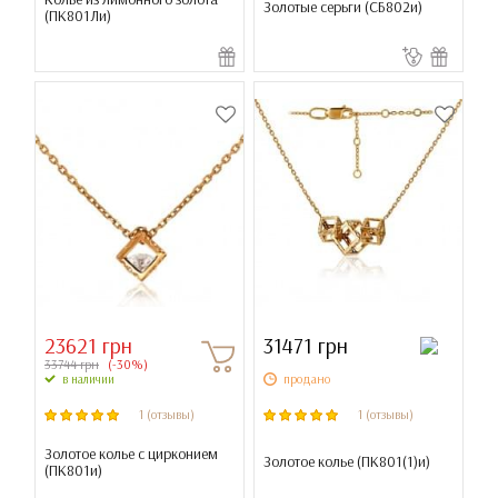
Золотые серьги (
СБ802и
)
(
ПК801Ли
)
23621 грн
31471 грн
33744 грн
(-30%)
продано
в наличии
1 (отзывы)
1 (отзывы)
Золотое колье с цирконием
Золотое колье (
ПК801(1)и
)
(
ПК801и
)