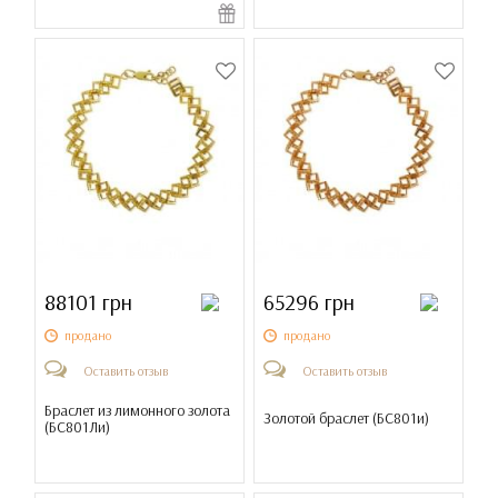
88101 грн
65296 грн
продано
продано
Оставить отзыв
Оставить отзыв
Браслет из лимонного золота
Золотой браслет (
БС801и
)
(
БС801Ли
)