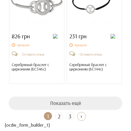
826 грн
231 грн
продано
продано
Оставить отзыв
Оставить отзыв
Серебряный браслет с
Серебряный браслет с
цирконием (
БС346с
)
цирконием (
БС144с
)
Показать ещё
1
2
3
{ocdw_form_builder_1}