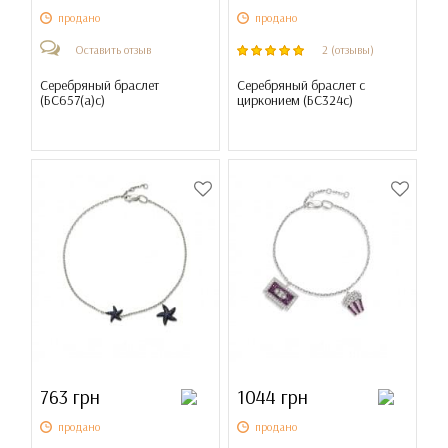
продано
продано
Оставить отзыв
2 (отзывы)
Серебряный браслет
Серебряный браслет с
(
БС657(а)с
)
цирконием (
БС324с
)
763 грн
1044 грн
продано
продано