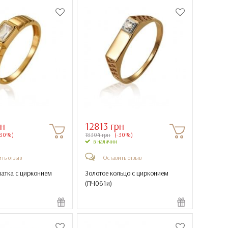
рн
12813 грн
-30%)
18304 грн
(-30%)
в наличии
ть отзыв
Оставить отзыв
чатка с цирконием
Золотое кольцо с цирконием
(
ПЧ061и
)