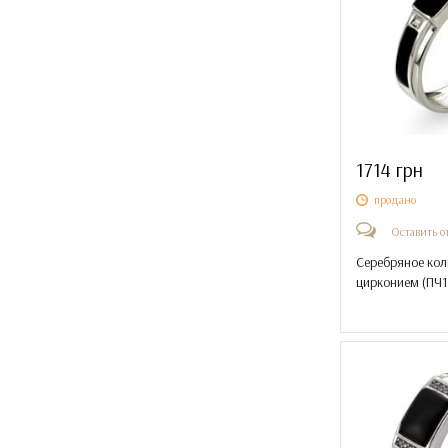
1714 грн
продано
Оставить о
Серебряное кол
цирконием (
ПЧ1