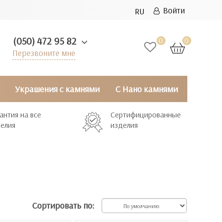
Войти
RU
(050) 472 95 82
0
0
Перезвоните мне
Украшения с камнями
С Нано камнями
антия на все
Сертифицированные
елия
изделия
Сортировать по: