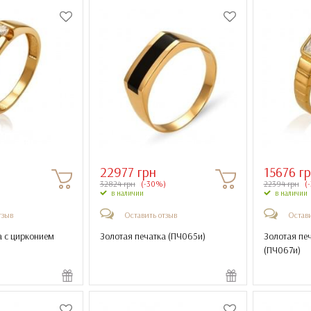
22977 грн
15676 г
32824 грн
(-30%)
22394 грн
(
в наличии
в наличии
тзыв
Оставить отзыв
Остави
а с цирконием
Золотая печатка (
ПЧ065и
)
Золотая пе
(
ПЧ067и
)