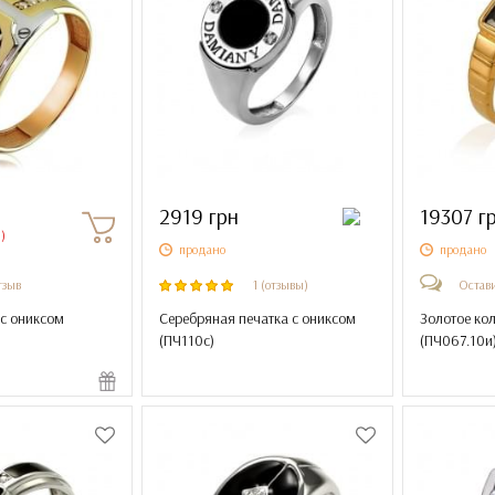
2919 грн
19307 г
)
продано
продано
тзыв
1 (отзывы)
Остави
 с ониксом
Серебряная печатка с ониксом
Золотое ко
(
ПЧ110с
)
(
ПЧ067.10и