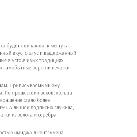
та будет одинаково к месту в
нный вкус, статус и выдержанный
нные в устойчивых традициях
и самобытные перстни печатки,
инам. Приписываемыми ему
. По прошествии веков, кольца
украшение стало более
уч. А личной подписью служила,
атки из золота и серебра
 частью имиджа джентльмена.