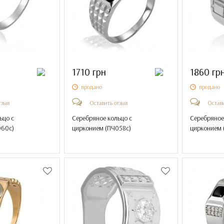
1710 грн
1860 гр
продано
продано
тзыв
Оставить отзыв
Остави
ьцо с
Серебряное кольцо с
Серебряное
060с
)
цирконием (
ПЧ058с
)
цирконием 