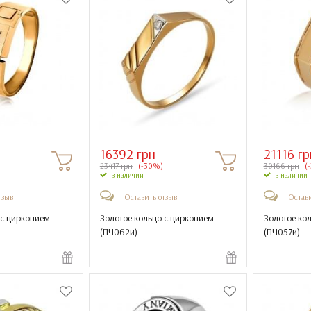
16392 грн
21116 гр
23417 грн
(-30%)
30166 грн
(
в наличии
в наличии
тзыв
Оставить отзыв
Остави
 с цирконием
Золотое кольцо с цирконием
Золотое ко
(
ПЧ062и
)
(
ПЧ057и
)