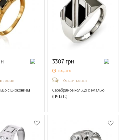
рн
3307 грн
продано
ть отзыв
Оставить отзыв
льцо с цирконием
Серебряное кольцо с эмалью
)
(
ПЧ131с
)