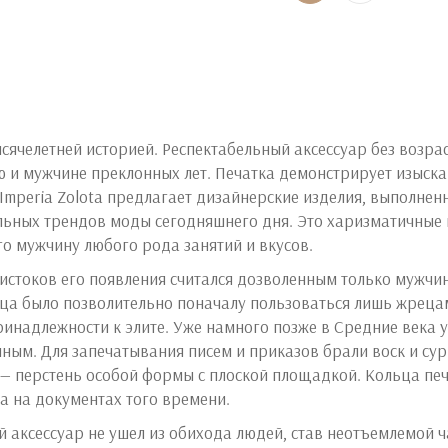
сячелетней историей. Респектабельный аксессуар без возрас
 и мужчине преклонных лет. Печатка демонстрирует изыска
 Imperia Zolota предлагает дизайнерские изделия, выполне
альных трендов моды сегодняшнего дня. Это харизматичные 
 мужчину любого рода занятий и вкусов.
 истоков его появления считался дозволенным только мужч
ца было позволительно поначалу пользоваться лишь жрецам
инадлежности к элите. Уже намного позже в Средние века 
ым. Для запечатывания писем и приказов брали воск и сург
 — перстень особой формы с плоской площадкой. Кольца печ
ба на документах того времени.
й аксессуар не ушел из обихода людей, став неотъемлемой