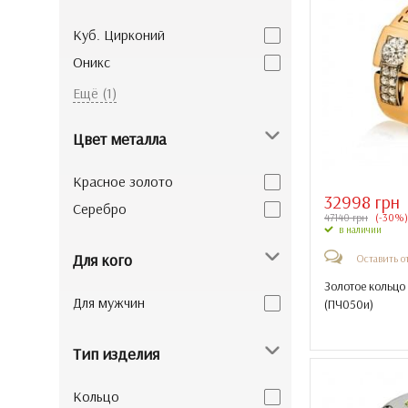
Куб. Цирконий
Оникс
Эмаль
Ещё (1)
Цвет металла
Красное золото
32998 грн
Серебро
47140 грн
(-30%)
в наличии
Для кого
Оставить о
Золотое кольцо
Для мужчин
(
ПЧ050и
)
Тип изделия
Кольцо