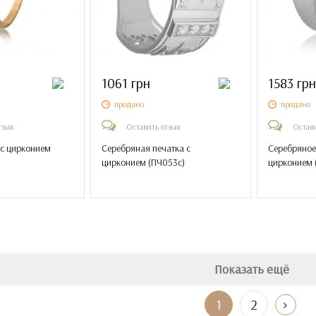
1061 грн
1583 грн
продано
продано
тзыв
Оставить отзыв
Остави
 с цирконием
Серебряная печатка с
Серебряное
цирконием (
ПЧ053с
)
цирконием 
Показать ещё
1
2