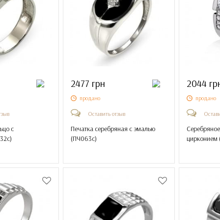
2477 грн
2044 гр
продано
продано
тзыв
Оставить отзыв
Остави
ьцо с
Печатка серебряная с эмалью
Серебряное
32с
)
(
ПЧ063с
)
цирконием 