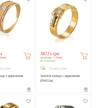
н
38725 грн
-30%)
55321 грн
(-30%)
в наличии
ть отзыв
Оставить отзыв
льцо с цирконием
Золотое кольцо с цирконием
(
ПЧ052и
)