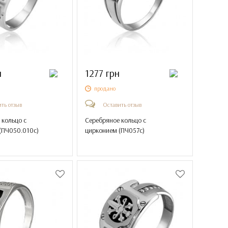
н
1277 грн
продано
ть отзыв
Оставить отзыв
 кольцо с
Серебряное кольцо с
(
ПЧ050.010с
)
цирконием (
ПЧ057с
)