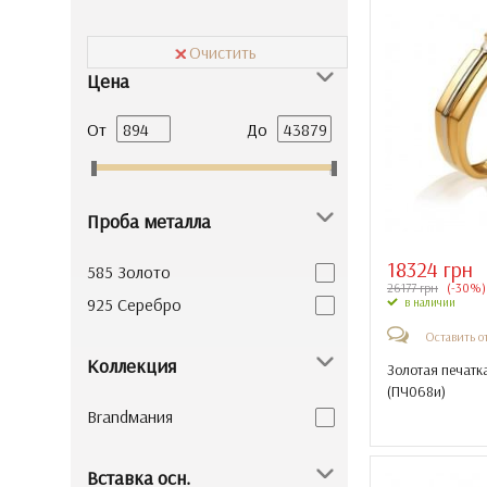
Очистить
Цена
От
До
Проба металла
18324 грн
585 Золото
26177 грн
(-30%)
925 Серебро
в наличии
Оставить о
Коллекция
Золотая печатк
(
ПЧ068и
)
Brandмания
Вставка осн.