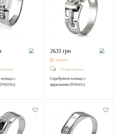
н
2633 грн
продано
ть отзыв
Оставить отзыв
 кольцо с
Серебряное кольцо с
(
ПЧ050с
)
цирконием (
ПЧ041с
)