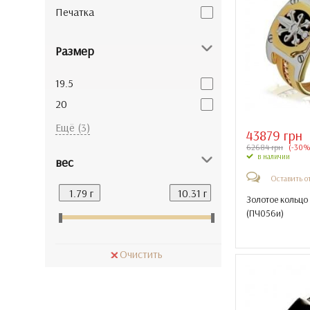
Печатка
Размер
19.5
20
20.5
Ещё (3)
43879 грн
21
62684 грн
(-30%
в наличии
вес
22.5
Оставить о
Золотое кольцо
(
ПЧ056и
)
Очистить