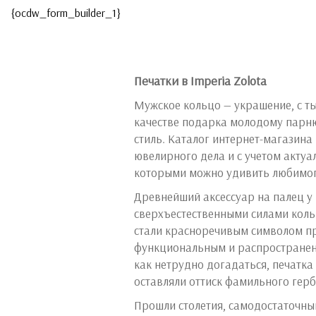
{ocdw_form_builder_1}
Печатки в Imperia Zolota
Мужское кольцо — украшение, с ты
качестве подарка молодому парню
стиль. Каталог интернет-магазина
ювелирного дела и с учетом акту
которыми можно удивить любимого
Древнейший аксессуар на палец у
сверхъестественными силами коль
стали красноречивым символом пр
функциональным и распространенн
как нетрудно догадаться, печатка
оставляли оттиск фамильного гер
Прошли столетия, самодостаточны