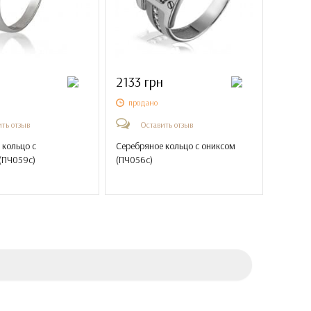
2133 грн
продано
ть отзыв
Оставить отзыв
 кольцо с
Серебряное кольцо с ониксом
(
ПЧ059с
)
(
ПЧ056с
)