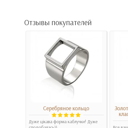
Отзывы покупателей
рконием
Серебряное кольцо
Золот
кла
Дуже цікава форма каблучки! Дуже
отовый
сподобалась))
Все ваш