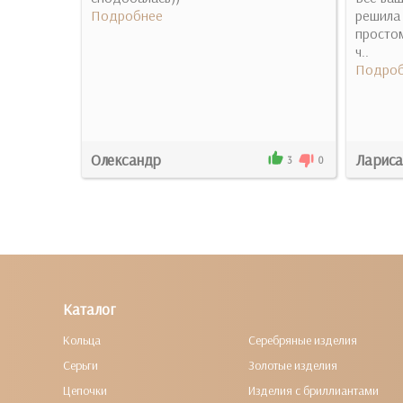
Подробнее
решила 
простом
ч..
Подроб
Олександр
Лариса
1
0
3
0
Каталог
Кольца
Серебряные изделия
Серьги
Золотые изделия
Цепочки
Изделия с бриллиантами