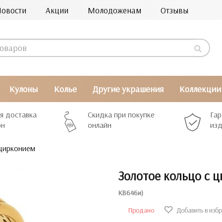
Новости
Акции
Молодоженам
Отзывы
Кулоны
Колье
Другие украшения
Коллекции
я доставка
Скидка при покупке
Гар
рн
онлайн
изд
 цирконием
Золотое кольцо с 
КВ646и)
Продано
Добавить в изб