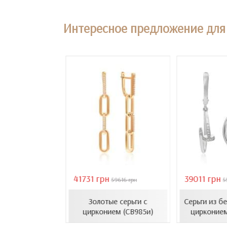
Интересное предложение для 
41731 грн
39011 грн
18407 грн
59616 грн
5
усеты с эмалью
Золотые серьги с
Серьги из б
1206.4и)
цирконием (СВ985и)
цирконием