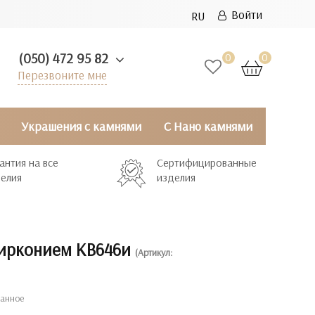
Войти
RU
(050) 472 95 82
0
0
Перезвоните мне
Украшения с камнями
С Нано камнями
антия на все
Сертифицированные
елия
изделия
цирконием КВ646и
(Артикул:
ранное