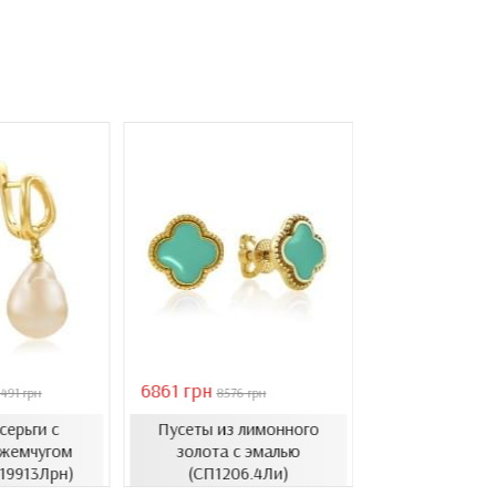
6861 грн
46051 грн
491 грн
8576 грн
6578
серьги с
Пусеты из лимонного
Золотые с
жемчугом
золота с эмалью
барочным ж
.19913Лрн)
(СП1206.4Ли)
(СВ1501(3).