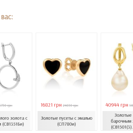
вас:
16821 грн
40944 грн
5730 грн
24030 грн
58
Золотые 
елого золота с
Золотые пусеты с эмалью
барочным 
 (СВ1351Би)
(СП780и)
(СВ1501(3)