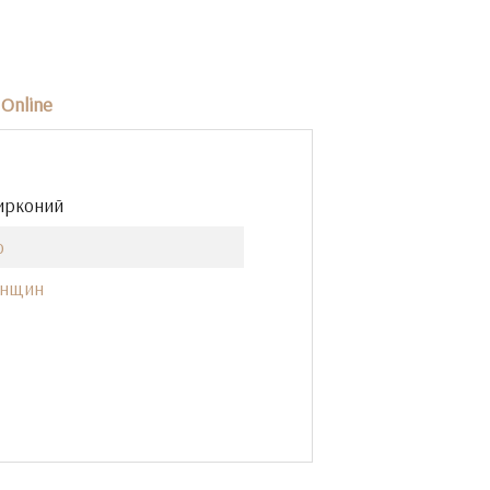
Online
ирконий
о
енщин