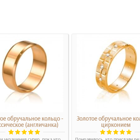
ое обручальное кольцо -
Золотое обручальное ко
ссическое (англичанка)
цирконием
и украшения супер, пока что
Понравилось, что прислали р