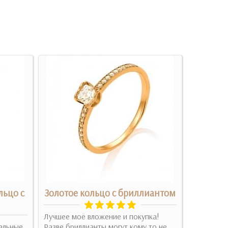
льцо с
Золотое кольцо с бриллиантом
Золот
C
Лучшее моё вложение и покупка!
еальные
Разве бриллианты могут кому то не
Подскажи