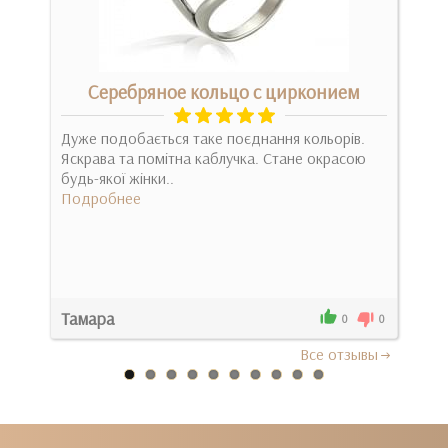
ом
Серебряное кольцо с цирконием
Дуже подобається таке поєднання кольорів.
Кабл
Яскрава та помітна каблучка. Стане окрасою
зача
будь-якої жінки..
Под
Подробнее
Тамара
Іри
0
0
0
Все отзывы