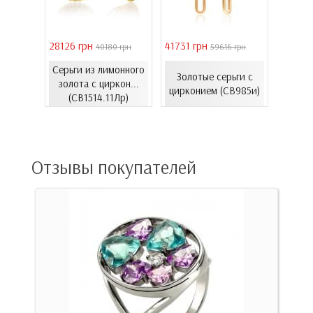
28126 грн
41731 грн
39011 
 грн
40180 грн
59616 грн
Серьги из лимонного
Серь
еты с
Золотые серьги с
золота с циркон...
золот
06.4и)
цирконием (СВ985и)
(СВ1514.11Лр)
(
Отзывы покупателей