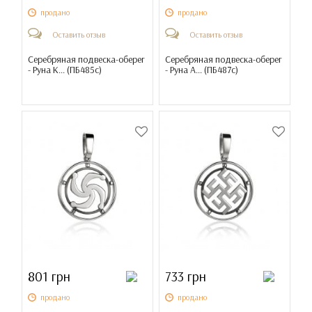
продано
продано
Оставить отзыв
Оставить отзыв
Серебряная подвеска-оберег
Серебряная подвеска-оберег
- Руна К... (
ПБ485с
)
- Руна А... (
ПБ487с
)
801 грн
733 грн
продано
продано