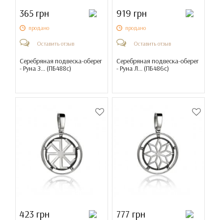
365 грн
919 грн
продано
продано
Оставить отзыв
Оставить отзыв
Серебряная подвеска-оберег
Серебряная подвеска-оберег
- Руна З... (
ПБ488с
)
- Руна Л... (
ПБ486с
)
423 грн
777 грн