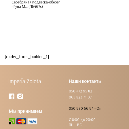
Серебряная подвеска-оберег
- Руна М... (
ПБ467с
)
{ocdw_form_builder_1}
Наши контакты
050 472 95 82
068 823 71 07
050 980 66 94 - Опт
Мы принимаем
С 8:00 до 20:00
ПН – ВС