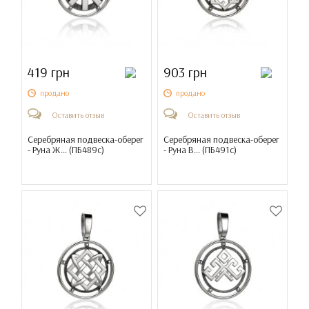
419 грн
903 грн
продано
продано
Оставить отзыв
Оставить отзыв
Серебряная подвеска-оберег
Серебряная подвеска-оберег
- Руна Ж... (
ПБ489с
)
- Руна В... (
ПБ491с
)