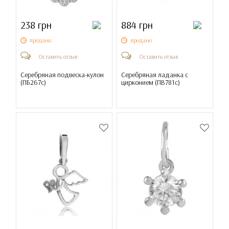
238 грн
884 грн
продано
продано
Оставить отзыв
Оставить отзыв
Серебряная подвеска-кулон
Серебряная ладанка с
(
ПБ267с
)
цирконием (
ПВ781с
)