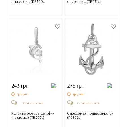
с циркони... (
ПВ709с
)
с циркони... (
ПВ271с
)
243 грн
278 грн
продано
продано
Оставить отзыв
Оставить отзыв
Кулон из серебра дельфин
Серебряная подвеска-кулон
(подвеска) (
ПВ267с
)
(
ПБ162с
)