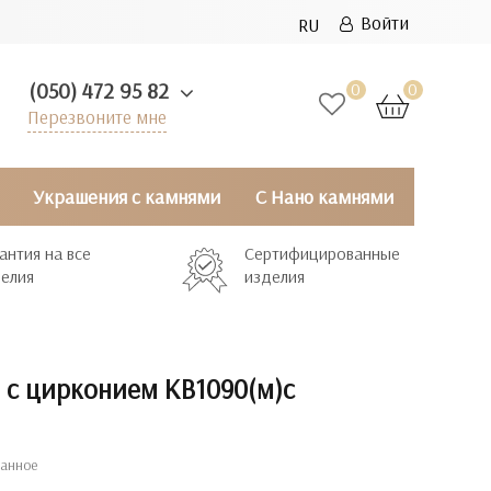
Войти
RU
(050) 472 95 82
0
0
Перезвоните мне
Украшения с камнями
С Нано камнями
антия на все
Сертифицированные
елия
изделия
 с цирконием КВ1090(м)с
ранное