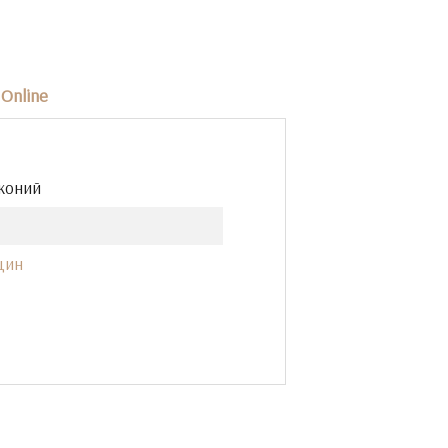
Online
коний
щин