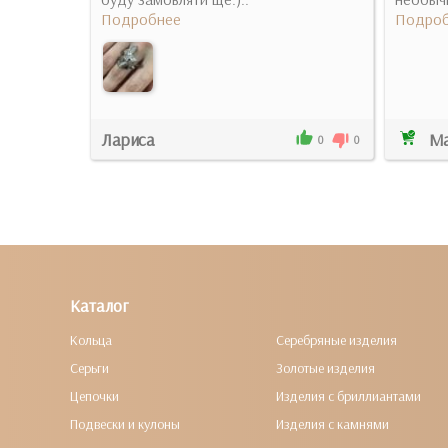
Подробнее
Подроб
Лариса
Ма
8
4
0
0
Каталог
Кольца
Серебряные изделия
Серьги
Золотые изделия
Цепочки
Изделия с бриллиантами
Подвески и кулоны
Изделия с камнями