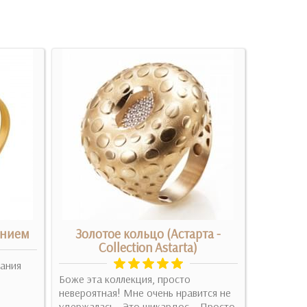
онием
Золотое кольцо (Астарта -
Золото
Collection Astarta)
лания
Очень уда
Боже эта коллекция, просто
комбиниро
невероятная! Мне очень нравится не
ношу и бе
удержалась.. Это шикардос... Просто
дл..