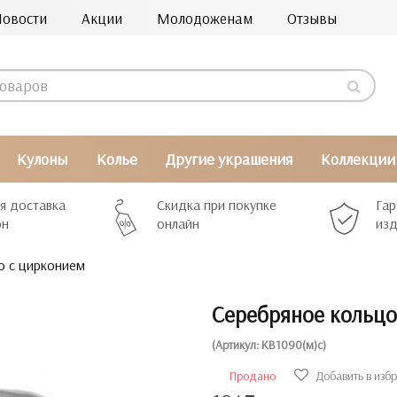
Новости
Акции
Молодоженам
Отзывы
Кулоны
Колье
Другие украшения
Коллекции
я доставка
Скидка при покупке
Гар
рн
онлайн
изд
о с цирконием
Серебряное кольцо
(Артикул: КВ1090(м)с)
Продано
Добавить в изб