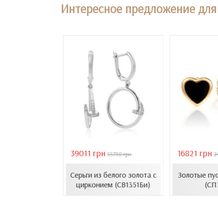
Интересное предложение для 
39011 грн
16821 грн
18407 грн
55730 грн
2
усеты с эмалью
Серьги из белого золота с
Золотые пу
1206.4и)
цирконием (СВ1351Би)
(СП