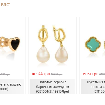
вас:
40944 грн
6861 грн
4030 грн
58491 грн
8576
Золотые серьги с
Пусеты из 
сеты с эмалью
барочным жемчугом
золота с
780и)
(СВ1501(3).19913Лрн)
(СП120