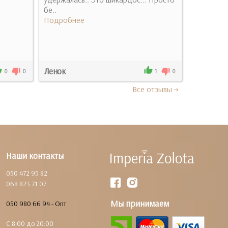
бе..
Подробн
Подробнее
Ленок
Анна
0
0
1
0
Все отзывы
Наши контакты
050 472 95 82
068 823 71 07
Мы принимаем
050 980 66 94 - Опт
С 8:00 до 20:00