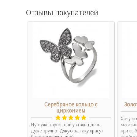
Отзывы покупателей
о из
Серебряное кольцо с
Золо
та
цирконием
Хочу по
ь ласка
Ну дуже гарно, ношу кожен день,
магазин
 має вона
дуже зручно! Дякую за таку красу)
при выб
буду замовляти ще:)..
необычн