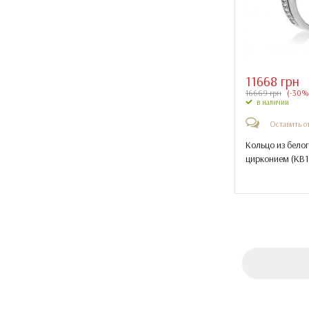
11668 грн
16669 грн
(-30%
в наличии
Оставить о
Кольцо из белог
цирконием (
КВ1