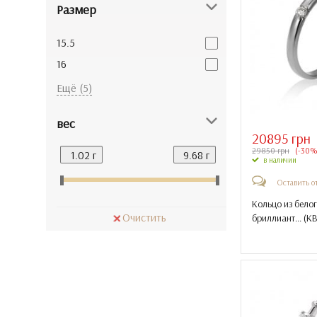
Размер
15.5
16
16.5
Ещё (5)
17
вес
17.5
20895 грн
18
29850 грн
(-30%
в наличии
18.5
Оставить о
Кольцо из белог
Очистить
бриллиант... (
КВ