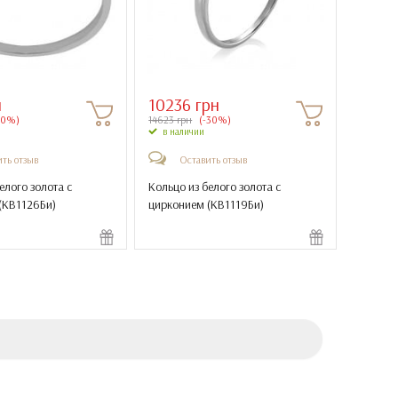
н
10236 грн
30%)
14623 грн
(-30%)
в наличии
ть отзыв
Оставить отзыв
елого золота с
Кольцо из белого золота с
(
КВ1126Би
)
цирконием (
КВ1119Би
)