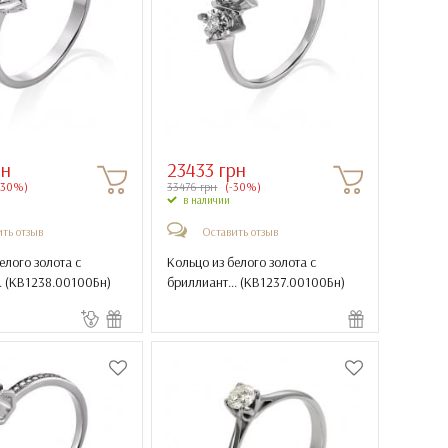
рн
23433 грн
-30%)
33476 грн
(-30%)
в наличии
ть отзыв
Оставить отзыв
елого золота с
Кольцо из белого золота с
 (
КВ1238.00100Бн
)
бриллиант... (
КВ1237.00100Бн
)