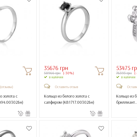
35676 грн
53475 г
)
50966 грн
(-30%)
76393 грн
(
в наличии
в наличии
 (отзывы)
Оставить отзыв
Остави
о золота с
Кольцо из белого золота с
Кольцо из б
494.00302Бн
)
сапфиром (
КВ1717.00302Бн
)
бриллиант...