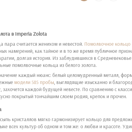
ота в Imperia Zolota
ца пара считается женихом и невестой.
Помолвочное кольцо
ных намерений, как тайное и в то же время публичное призн
кратии, долгая история. Из заблудившихся в Средневековье
льные помолвочные кольца из белого золота.
значение каждый нюанс: белый целомудренный металл, фор
нежные
модели 585 пробы
, выглядящие изысканно и благород
у, захочется каждой будущей невесте. По сравнению с клас
кусно покрытый тончайшим слоем родия, крепок и прочен.
а
ссыпь кристаллов мягко гармонизирует кольцо для предлож
ыке всех культур об одном и том же: о любви и красоте. Уд