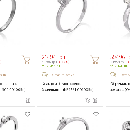
21494 грн
59496 г
)
30706 грн
(-30%)
84994 грн
(
в наличии
в наличии
тзыв
Оставить отзыв
Остави
о золота с
Кольцо из белого золота с
Обручально
1502.00100Бн
)
бриллиант... (
КВ1381.00100Бн
)
золота... (
ОК