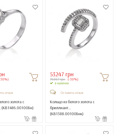
рн
53247 грн
-30%)
76067 грн
(-30%)
в наличии
ть отзыв
Оставить отзыв
елого золота с
Кольцо из белого золота с
 (
КВ1486.00100Бн
)
бриллиант...
(
КВ1588.00100Бнк
)