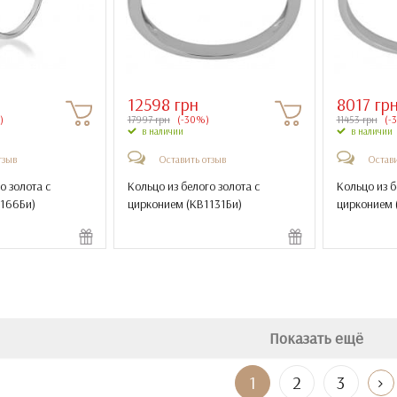
12598 грн
8017 гр
)
17997 грн
(-30%)
11453 грн
(-
в наличии
в наличии
тзыв
Оставить отзыв
Остави
о золота с
Кольцо из белого золота с
Кольцо из б
166Би
)
цирконием (
КВ1131Би
)
цирконием 
Показать ещё
1
2
3