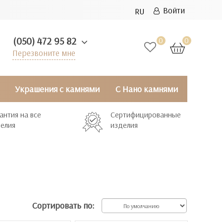
Войти
RU
(050) 472 95 82
0
0
Перезвоните мне
Украшения с камнями
С Нано камнями
антия на все
Сертифицированные
елия
изделия
Сортировать по: