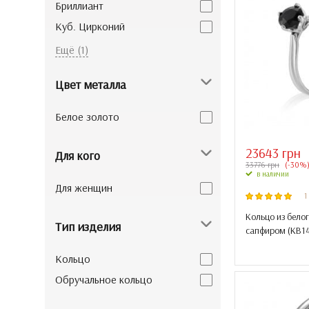
Бриллиант
Куб. Цирконий
Сапфир
Ещё (1)
Цвет металла
Белое золото
23643 грн
Для кого
33776 грн
(-30%
в наличии
Для женщин
1
Кольцо из белог
Тип изделия
сапфиром (
КВ1
Кольцо
Обручальное кольцо