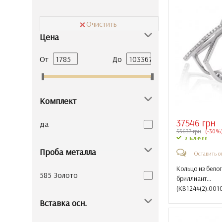
Очистить
Цена
От
До
Комплект
37546 грн
да
53637 грн
(-30%
в наличии
Проба металла
Оставить о
Кольцо из белог
585 Золото
бриллиант...
(
КВ1244(2).001
Вставка осн.