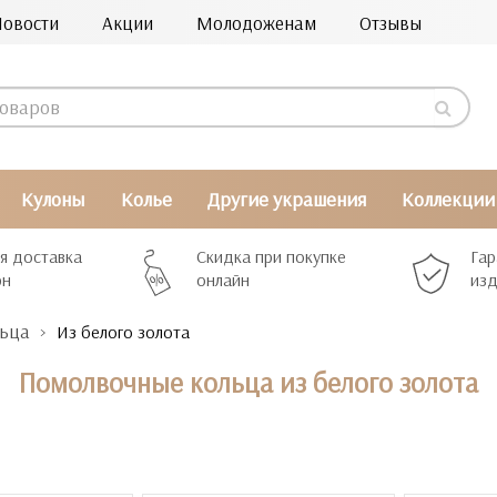
Новости
Акции
Молодоженам
Отзывы
Кулоны
Колье
Другие украшения
Коллекции
я доставка
Скидка при покупке
Гар
рн
онлайн
изд
льца
Из белого золота
Помолвочные кольца из белого золота