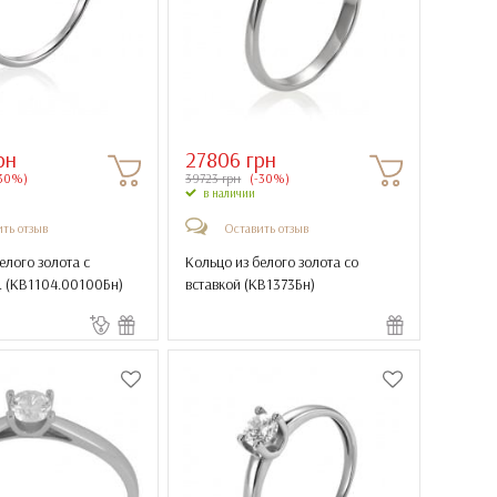
рн
27806 грн
30%)
39723 грн
(-30%)
в наличии
ть отзыв
Оставить отзыв
елого золота с
Кольцо из белого золота со
 (
КВ1104.00100Бн
)
вставкой (
КВ1373Бн
)