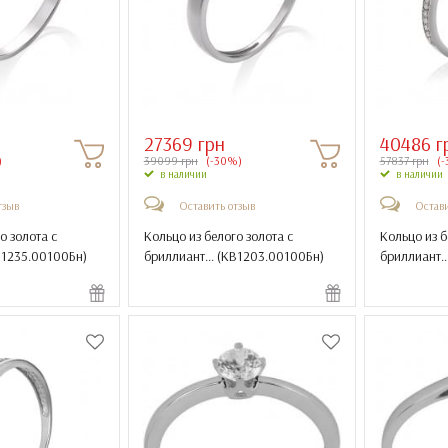
27369 грн
40486 г
)
39099 грн
(-30%)
57837 грн
(-
в наличии
в наличии
тзыв
Оставить отзыв
Остави
о золота с
Кольцо из белого золота с
Кольцо из б
1235.00100Бн
)
бриллиант... (
КВ1203.00100Бн
)
бриллиант...