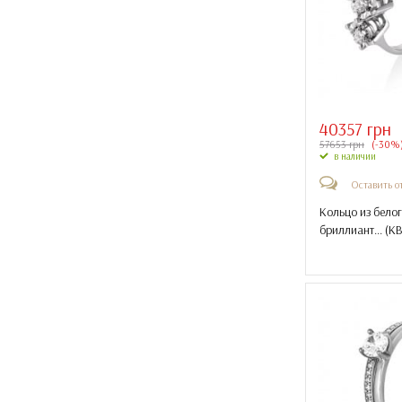
40357 грн
57653 грн
(-30%
в наличии
Оставить о
Кольцо из белог
бриллиант... (
КВ