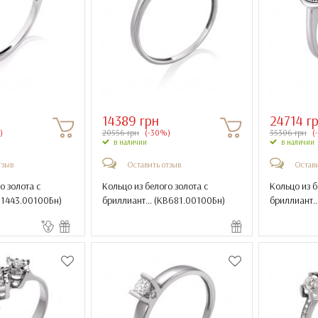
14389 грн
24714 г
)
20556 грн
(-30%)
35306 грн
(
в наличии
в наличии
тзыв
Оставить отзыв
Остави
о золота с
Кольцо из белого золота с
Кольцо из б
1443.00100Бн
)
бриллиант... (
КВ681.00100Бн
)
бриллиант...