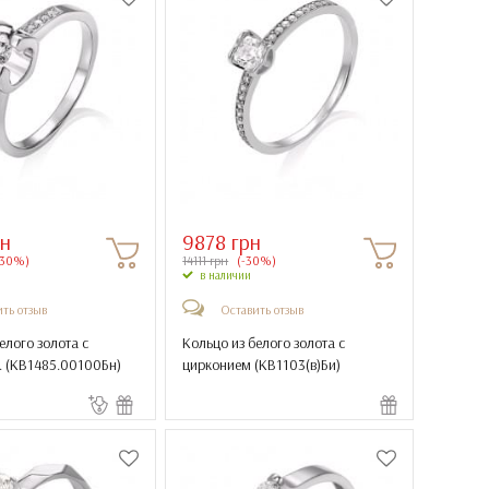
рн
9878 грн
-30%)
14111 грн
(-30%)
в наличии
ть отзыв
Оставить отзыв
елого золота с
Кольцо из белого золота с
 (
КВ1485.00100Бн
)
цирконием (
КВ1103(в)Би
)