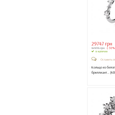
29747 грн
42496 грн
(-30%
в наличии
Оставить о
Кольцо из белог
бриллиант... (
КВ