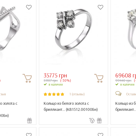
35775 грн
69608 г
)
51107 грн
(-30%)
99440 грн
(
в наличии
в наличии
тзыв
1 (отзывы)
Остави
о золота с
Кольцо из белого золота с
Кольцо из б
бриллиант... (
КВ1512.00100Бн
)
бриллиант...
00Бн
)