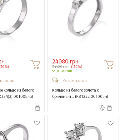
рн
24080 грн
-30%)
34400 грн
(-30%)
в наличии
ть отзыв
Оставить отзыв
е кольцо из белого
Кольцо из белого золота с
334(2).00100Бнр
)
бриллиант... (
КВ1222.00100Бн
)