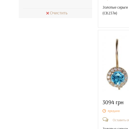
Золотые серьги
Очистить
(
СВ237и
)
3094 грн
продано
Оставить о
Золотые серьги