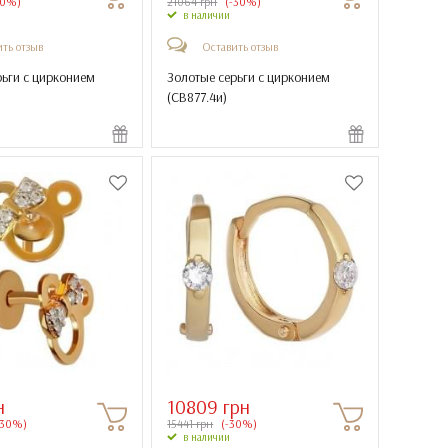
30%)
21064 грн
(-30%)
в наличии
ть отзыв
Оставить отзыв
рьги с цирконием
Золотые серьги с цирконием
(
СВ877.4и
)
н
10809 грн
-30%)
15441 грн
(-30%)
в наличии