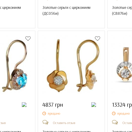
 с цирконием
Золотые серьги с цирконием
Золотые се
(
ДС056и
)
(
СВ876и
)
4837 грн
13324 г
продано
продано
тзыв
Оставить отзыв
Остави
 с цирконием
Золотые серьги с цирконием
Золотые се