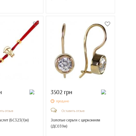
н
3502 грн
продано
ть отзыв
Оставить отзыв
слет (
БС323(1)и
)
Золотые серьги с цирконием
(
ДС039и
)