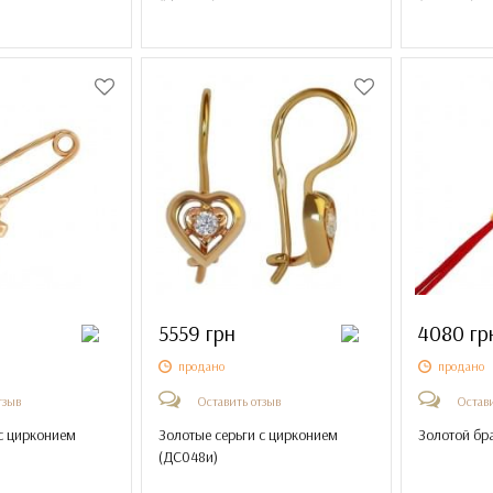
5559 грн
4080 гр
продано
продано
тзыв
Оставить отзыв
Остави
с цирконием
Золотые серьги с цирконием
Золотой бра
(
ДС048и
)