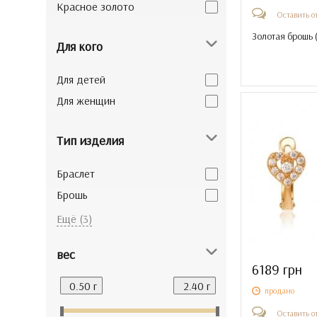
Красное золото
Оставить о
Золотая брошь 
Для кого
Для детей
Для женщин
Тип изделия
Браслет
Брошь
Подвеска-кулон
Ещё (3)
Пусеты
вес
Серьги
6189 грн
продано
Оставить о