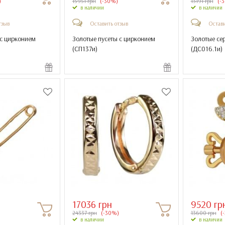
)
15951 грн
(-30%)
13191 грн
(-
в наличии
в наличии
тзыв
Оставить отзыв
Остави
 с цирконием
Золотые пусеты с цирконием
Золотые се
(
СП137и
)
(
ДС016.1и
)
17036 грн
9520 гр
)
24337 грн
(-30%)
13600 грн
(
в наличии
в наличии