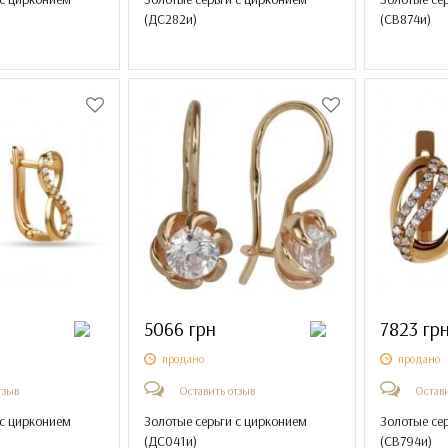
(
ДС282и
)
(
СВ874и
)
5066 грн
7823 гр
продано
продано
тзыв
Оставить отзыв
Остави
 с цирконием
Золотые серьги с цирконием
Золотые се
(
ДС041и
)
(
СВ794и
)