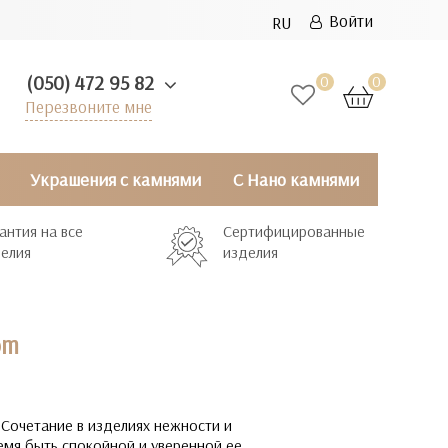
Войти
RU
(050) 472 95 82
0
0
Перезвоните мне
Украшения с камнями
С Нано камнями
антия на все
Сертифицированные
елия
изделия
om
 Сочетание в изделиях нежности и
емя быть спокойной и уверенной ее