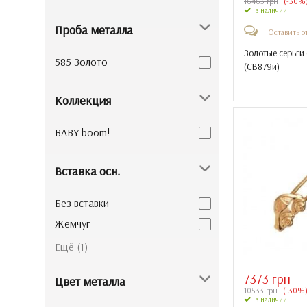
16463 грн
(-30%
в наличии
Проба металла
Оставить о
Золотые серьги
585 Золото
(
СВ879и
)
Коллекция
BABY boom!
Вставка осн.
Без вставки
Жемчуг
Куб. Цирконий
Ещё (1)
7373 грн
Цвет металла
10533 грн
(-30%
в наличии