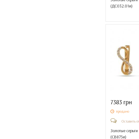
(
ДС032.01и
)
7383 грн
продано
Оставить о
Золотые серьги
(
СВ875и
)