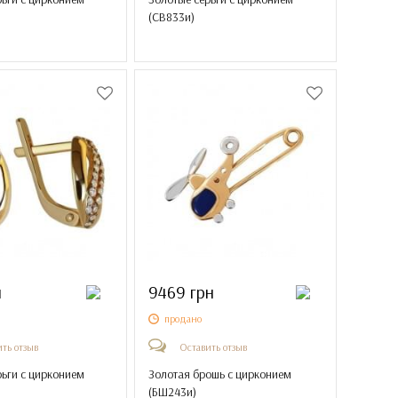
(
СВ833и
)
н
9469 грн
продано
ть отзыв
Оставить отзыв
рьги с цирконием
Золотая брошь с цирконием
(
БШ243и
)