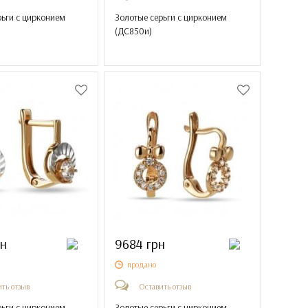
рьги с цирконием
Золотые серьги с цирконием
(
ДС850и
)
рн
9684 грн
продано
ть отзыв
Оставить отзыв
рьги с цирконием
Золотые серьги с цирконием