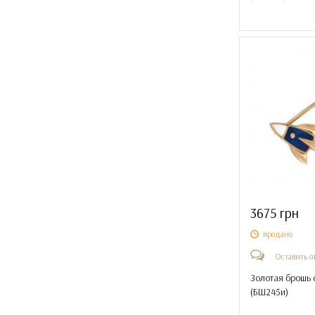
3675 грн
продано
Оставить о
Золотая брошь 
(
БШ245и
)