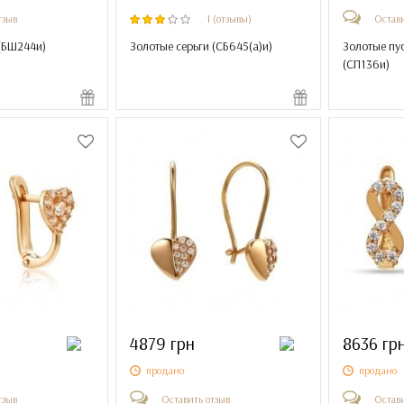
тзыв
1 (отзывы)
Остави
(
БШ244и
)
Золотые серьги (
СБ645(а)и
)
Золотые пу
(
СП136и
)
4879 грн
8636 гр
продано
продано
тзыв
Оставить отзыв
Остави