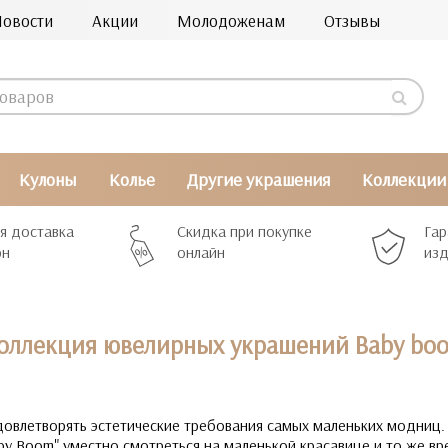
Новости
Акции
Молодоженам
Отзывы
Кулоны
Колье
Другие украшения
Коллекции
я доставка
Скидка при покупке
Гар
рн
онлайн
изд
оллекция ювелирных украшений Baby bo
довлетворять эстетические требования самых маленьких модниц.
by Boom" уместно смотреться на маленькой красавице и то же вр