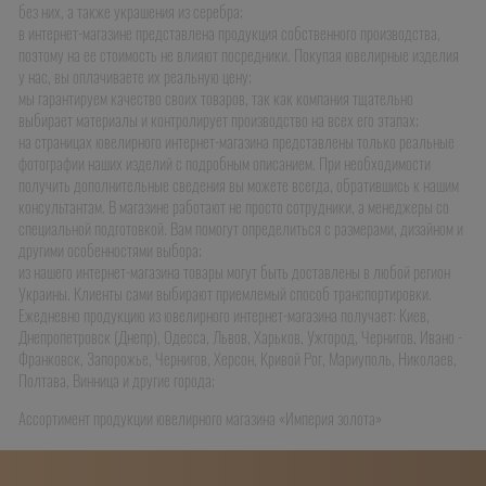
без них, а также украшения из серебра;
в интернет-магазине представлена продукция собственного производства,
поэтому на ее стоимость не влияют посредники. Покупая ювелирные изделия
у нас, вы оплачиваете их реальную цену;
мы гарантируем качество своих товаров, так как компания тщательно
выбирает материалы и контролирует производство на всех его этапах;
на страницах ювелирного интернет-магазина представлены только реальные
фотографии наших изделий с подробным описанием. При необходимости
получить дополнительные сведения вы можете всегда, обратившись к нашим
консультантам. В магазине работают не просто сотрудники, а менеджеры со
специальной подготовкой. Вам помогут определиться с размерами, дизайном и
другими особенностями выбора;
из нашего интернет-магазина товары могут быть доставлены в любой регион
Украины. Клиенты сами выбирают приемлемый способ транспортировки.
Ежедневно продукцию из ювелирного интернет-магазина получает: Киев,
Днепропетровск (Днепр), Одесса, Львов, Харьков, Ужгород, Чернигов, Ивано -
Франковск, Запорожье, Чернигов, Херсон, Кривой Рог, Мариуполь, Николаев,
Полтава, Винница и другие города;
Ассортимент продукции ювелирного магазина «Империя золота»