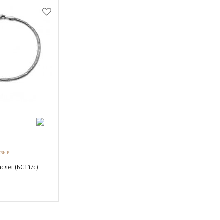
тзыв
слет (
БС147с
)