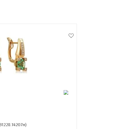
В1228.14207н
)