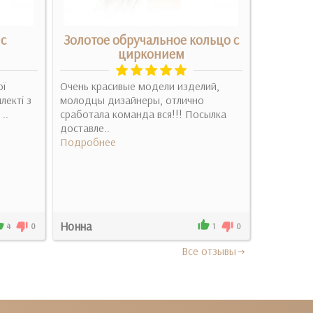
 с
Золотое обручальное кольцо с
Обручал
цирконием
ої
Очень красивые модели изделий,
Спасибо б
лекті з
молодцы дизайнеры, отлично
изделия, 
..
сработала команда вся!!! Посылка
духе!..
доставле..
Подробн
Подробнее
Нонна
Юлия Ши
4
0
1
0
Все отзывы