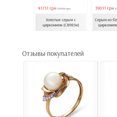
41731 грн
39011 грн
18407 грн
59616 грн
5
усеты с эмалью
Золотые серьги с
Серьги из б
1206.4и)
цирконием (СВ985и)
цирконием
Отзывы покупателей