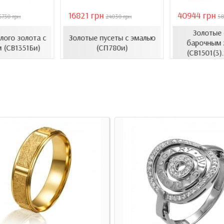
16821 грн
40944 грн
5730 грн
24030 грн
58
Золотые 
елого золота с
Золотые пусеты с эмалью
барочным 
 (СВ1351Би)
(СП780и)
(СВ1501(3)