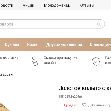
Новости
Акции
Молодоженам
Отзывы
Кулоны
Колье
Другие украшения
Коллекции
я доставка
Скидка при покупке
Гар
рн
онлайн
изд
кварцем
Золотое кольцо с 
КВ1228.14207н)
Продано
Добавить в изб