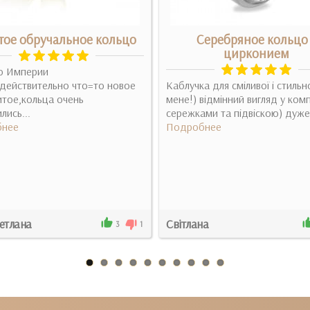
тое обручальное кольцо
Серебряное кольцо
цирконием
о Империи
действительно что=то новое
Каблучка для сміливої і стильн
итое,кольца очень
мене!) відмінний вигляд у комп
лись...
сережками та підвіскою) дуже 
нее
Подробнее
етлана
Світлана
3
1