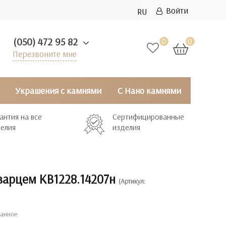
Войти
RU
(050) 472 95 82
0
0
Перезвоните мне
Украшения с камнями
С Нано камнями
антия на все
Сертифицированные
елия
изделия
кварцем КВ1228.14207н
(Артикул:
ранное