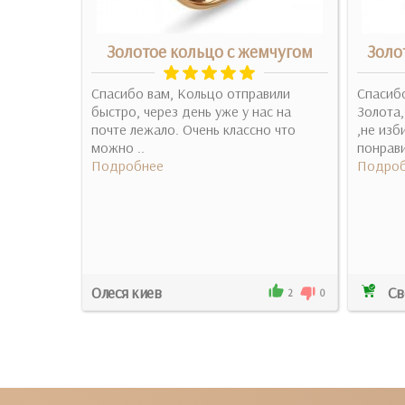
кольцо -
Золотое кольцо с жемчугом
Золо
канка)
Спасибо вам, Кольцо отправили
Спасиб
волені і
быстро, через день уже у нас на
Золота,
почте лежало. Очень классно что
,не изб
можно ..
понрави
Подробнее
Подроб
Олеся киев
Св
2
0
2
0