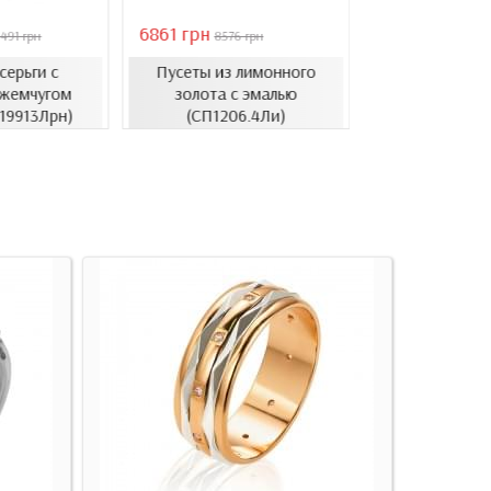
6861 грн
46051 грн
491 грн
8576 грн
6578
серьги с
Пусеты из лимонного
Золотые с
жемчугом
золота с эмалью
барочным ж
.19913Лрн)
(СП1206.4Ли)
(СВ1501(3).