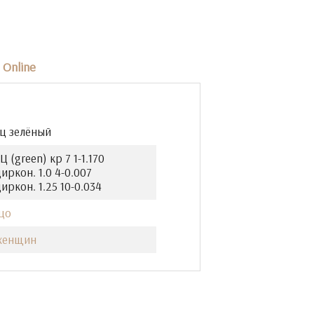
Online
ц зелёный
 (green) кр 7 1-1.170
иркон. 1.0 4-0.007
иркон. 1.25 10-0.034
цо
женщин