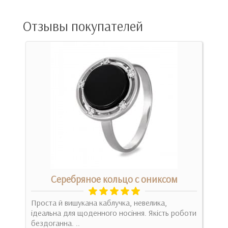
Отзывы покупателей
м
Серебряное кольцо с ониксом
ня,
Проста й вишукана каблучка, невелика,
Оно
.
ідеальна для щоденного носіння. Якість роботи
На с
бездоганна. ..
Под