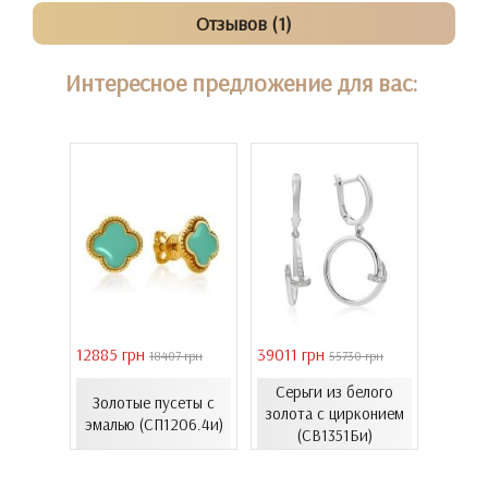
Отзывов (1)
Интересное предложение для вас:
12885 грн
39011 грн
16821 
18407 грн
55730 грн
елого
Серьги из белого
с
Золотые пусеты с
Золо
золота с цирконием
...
эмалью (СП1206.4и)
эмал
(СВ1351Би)
00Бнк)