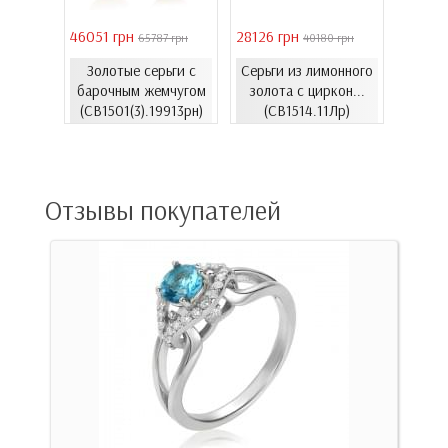
46051 грн
28126 грн
41731 
 грн
65787 грн
40180 грн
Золотые серьги с
Серьги из лимонного
еты с
Золо
барочным жемчугом
золота с циркон...
06.4и)
цирко
(СВ1501(3).19913рн)
(СВ1514.11Лр)
Отзывы покупателей