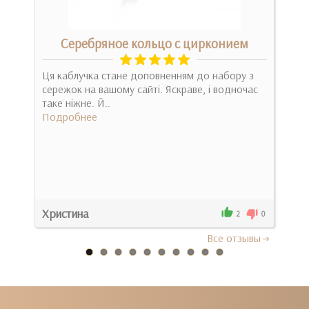
Серебряное кольцо с цирконием
Ця каблучка стане доповненням до набору з
сережок на вашому сайті. Яскраве, і водночас
Не 
таке ніжне. Й..
Золо
Подробнее
мага
Под
Христина
Нат
0
2
0
Все отзывы