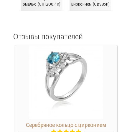
золот
..
эмалью (СП1206.4и)
цирконием (СВ985и)
(
13нр)
Отзывы покупателей
м
Серебряное кольцо с цирконием
Зол