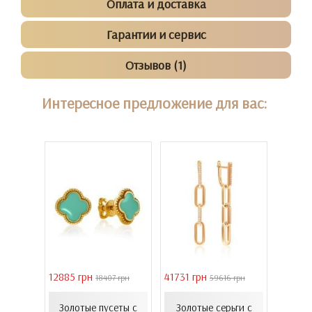
Оплата и доставка
Гарантии и сервис
Отзывов (1)
Интересное предложение для вас:
12885 грн
41731 грн
39011 
9 грн
18407 грн
59616 грн
ьги с
Серь
 и
Золотые пусеты с
Золотые серьги с