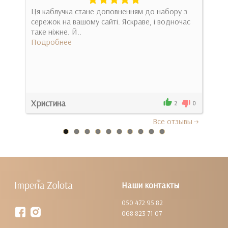
вих
Ця каблучка стане доповненням до набору з
Найз
лядає
сережок на вашому сайті. Яскраве, і водночас
допо
таке ніжне. Й..
Под
Подробнее
Христина
0
2
0
Все отзывы
Наши контакты
050 472 95 82
068 823 71 07