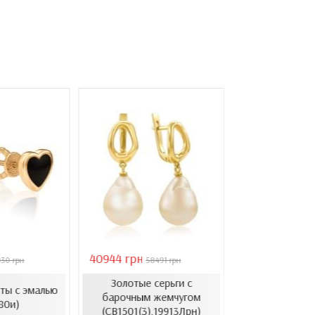
40944 грн
6861 грн
030 грн
58491 грн
8576 
Золотые серьги с
Пусеты из л
ты с эмалью
барочным жемчугом
золота с 
80и)
(СВ1501(3).19913Лрн)
(СП1206