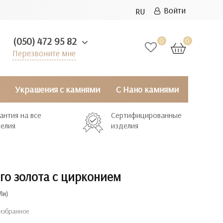
Войти
RU
(050) 472 95 82
0
0
Перезвоните мне
Украшения с камнями
С Нано камнями
антия на все
Сертифицированные
елия
изделия
го золота с цирконием
Ли)
избранное