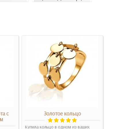
та с
Золотое кольцо
С
ем
Купила кольцо в одном из ваших
Красивое