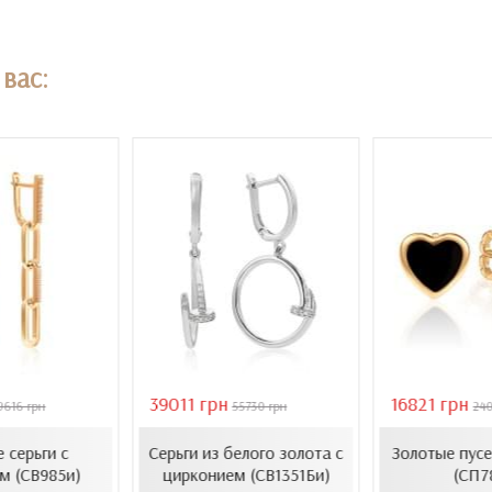
вас:
39011 грн
16821 грн
9616 грн
55730 грн
24
 серьги с
Серьги из белого золота с
Золотые пусе
м (СВ985и)
цирконием (СВ1351Би)
(СП7