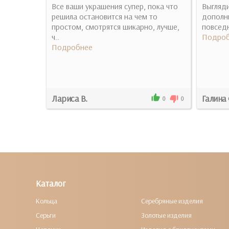
ічого
Все ваши украшения супер, пока что
Выгляди
 Фіаніти
решила остановится на чем то
дополн
простом, смотрятся шикарно, лучше,
повседн
ч..
Подроб
Подробнее
Лариса В.
Галина
4
0
0
0
Каталог
Кольца
Серебряные изделия
Серьги
Золотые изделия