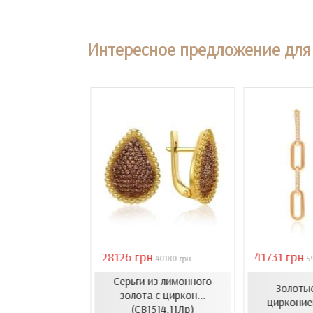
Интересное предложение для 
28126 грн
41731 грн
18407 грн
40180 грн
5
Серьги из лимонного
усеты с эмалью
Золотые
золота с циркон...
1206.4и)
цирконие
(СВ1514.11Лр)