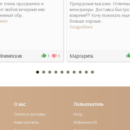
т очень празднично и
Прекрасный магазин. Отличны
ит любой вечерний или
менеджеры. Доставка быстро
евный обр..
вовремя!!! Хочу пожелать еще
нее
больше хороши..
Подробнее
 Филипских
Маргарита
3
0
О нас
Пользователь
Оплата и доставка
Вход
Наши контакты
Избранное (0)