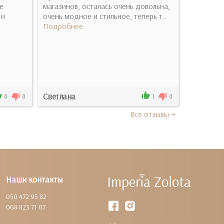
е
магазинов, осталась очень довольна,
колечко,
 и
очень модное и стильное, теперь т..
внимател
Подробнее
заказыват
Подробн
Светлана
Елизавет
0
0
1
0
Все отзывы
Наши контакты
050 472 95 82
068 823 71 07