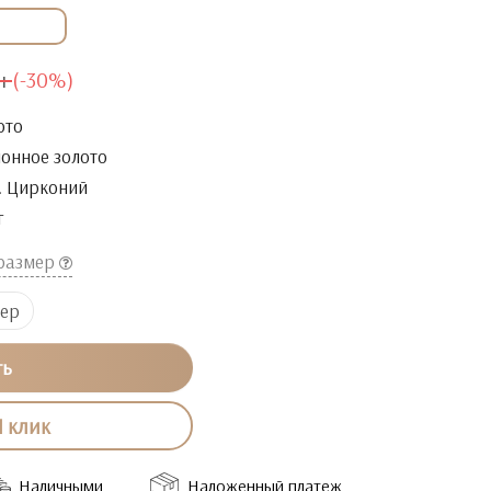
н
(-30%)
ото
онное золото
. Цирконий
г
 размер
мер
ть
1 клик
Наличными
Наложенный платеж