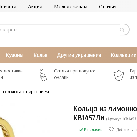
Новости
Акции
Молодоженам
Отзывы
Кулоны
Колье
Другие украшения
Коллекции
я доставка
Скидка при покупке
Гар
рн
онлайн
изд
го золота с цирконием
Кольцо из лимонно
КВ1457Ли
(Артикул: КВ1457
✔️ В наличии
Добавить в 