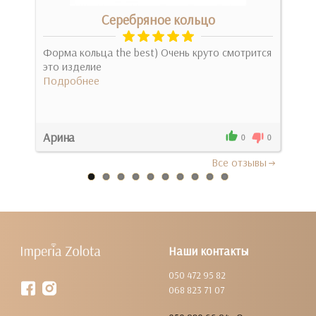
Серебряное кольцо
Форма кольца the best) Очень круто смотрится
Рос
о
это изделие
неж
Подробнее
одн
Под
Арина
Мих
0
0
0
Все отзывы
Наши контакты
050 472 95 82
068 823 71 07