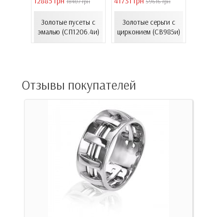
12885 грн
41731 грн
16821 
18407 грн
59616 грн
елого
с
Золотые пусеты с
Золотые серьги с
Золо
...
эмалью (СП1206.4и)
цирконием (СВ985и)
эмал
00Бнк)
Отзывы покупателей