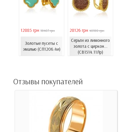
12885 грн
28126 грн
41731 
грн
18407 грн
40180 грн
ьги с
Серьги из лимонного
Золотые пусеты с
Золо
ем
золота с циркон...
эмалью (СП1206.4и)
цирко
)
(СВ1514.11Лр)
Отзывы покупателей