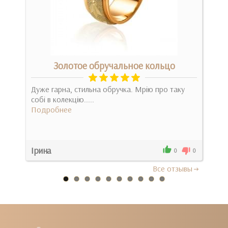
Золотое обручальное кольцо
Дуже гарна, стильна обручка. Мрію про таку
Ссп
собі в колекцію.....
зол
!!!
Подробнее
неве
Под
Ірина
Ири
0
0
0
Все отзывы