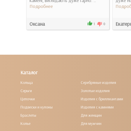
камені, виглядають дуже гарно. ..
дуже ніж
Подробнее
Подроб
Оксана
Екатер
1
0
1
0
Каталог
Кольца
Серебряные изделия
Серьги
Золотые изделия
Цепочки
Изделия с бриллиантами
Подвески и кулоны
Изделия с камнями
Браслеты
Для женщин
Колье
Для мужчин