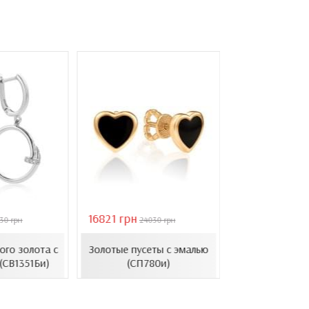
16821 грн
40944 грн
30 грн
24030 грн
584
Золотые с
ого золота с
Золотые пусеты с эмалью
барочным ж
(СВ1351Би)
(СП780и)
(СВ1501(3).