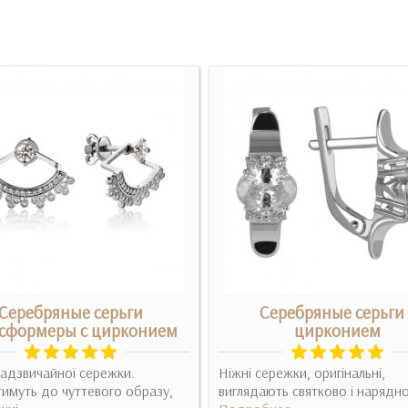
Серебряные серьги
Серебряные серьги 
сформеры с цирконием
цирконием
адзвичайної сережки.
Ніжні сережки, оригінальні,
имуть до чуттевого образу,
виглядають святково і нарядно