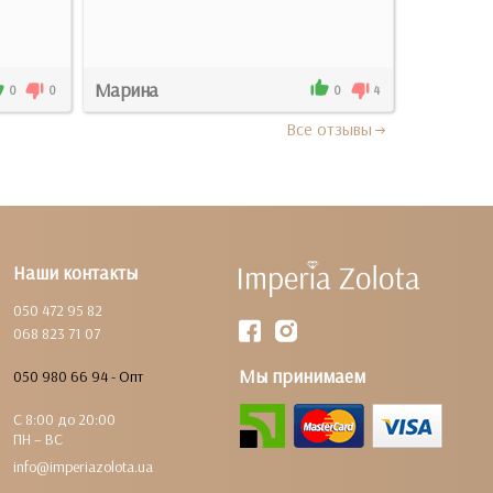
Марина
Оксана
0
0
0
4
Все отзывы
Наши контакты
050 472 95 82
068 823 71 07
Мы принимаем
050 980 66 94 - Опт
С 8:00 до 20:00
ПН – ВС
info@imperiazolota.ua