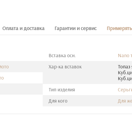
Оплата и доставка
Гарантии и сервис
Примерять 
Вставка осн.
Nano т
лото
Хар-ка вставок
Топаз 
Куб.ци
то
Куб.ци
Тип изделия
Серьг
Для кого
Для ж