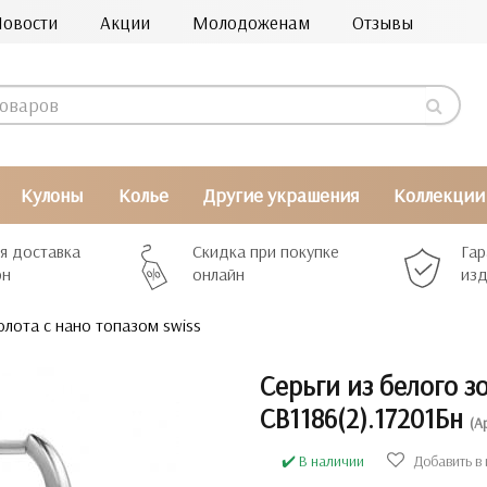
Новости
Акции
Молодоженам
Отзывы
Кулоны
Колье
Другие украшения
Коллекции
я доставка
Скидка при покупке
Гар
рн
онлайн
изд
олота с нано топазом swiss
Серьги из белого з
СВ1186(2).17201Бн
(А
✔️ В наличии
Добавить в 