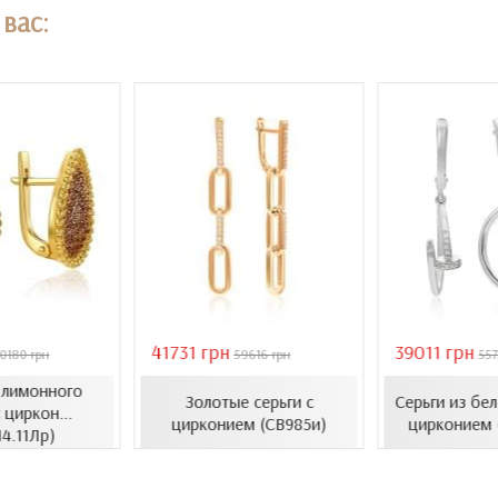
вас:
41731 грн
39011 грн
0180 грн
59616 грн
557
з лимонного
Золотые серьги с
Серьги из бел
 циркон...
цирконием (СВ985и)
цирконием 
14.11Лр)