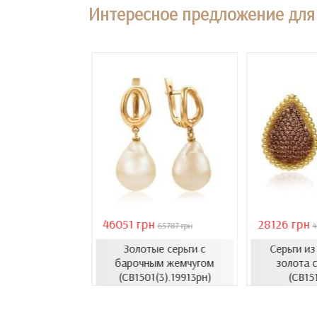
Интересное предложение для 
46051 грн
28126 грн
18407 грн
65787 грн
4
Золотые серьги с
Серьги и
усеты с эмалью
барочным жемчугом
золота с
1206.4и)
(СВ1501(3).19913рн)
(СВ15