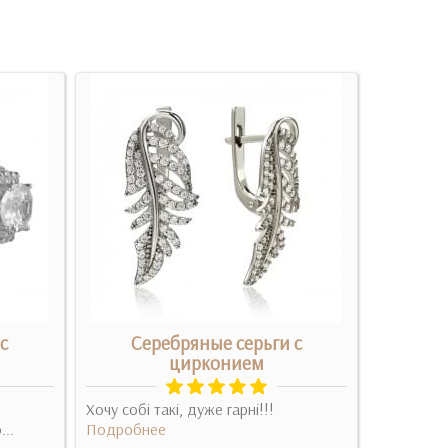
с
Серебряные серьги с
Серебр
цирконием
Люблю мас
Хочу собі такі, дуже гарні!!!
хочу собі!
...
Подробнее
Подробн