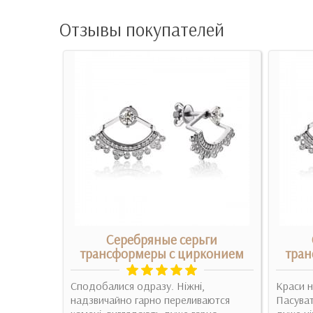
Отзывы покупателей
ги
Серебряные серьги
трансформеры с цирконием
тран
ные и
Сподобалися одразу. Ніжні,
Краси н
надзвичайно гарно переливаются
Пасуват