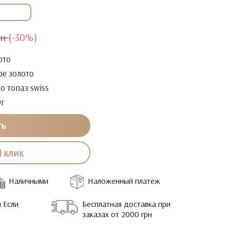
рн
(-30%)
ото
ое золото
o топаз swiss
9г
ть
1 клик
Наличными
Наложенный платеж
 Если
Бесплатная доставка при
заказах от 2000 грн