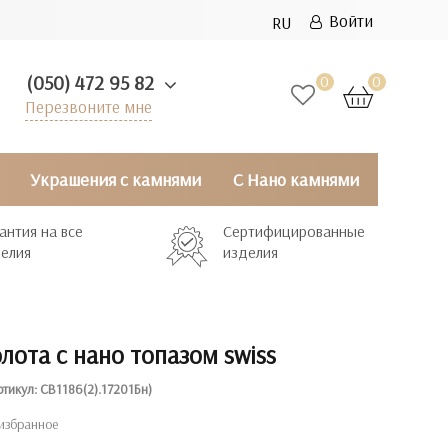
Войти
RU
(050) 472 95 82
0
0
Перезвоните мне
Украшения с камнями
С Нано камнями
антия на все
Сертифицированные
елия
изделия
олота с нано топазом swiss
ртикул: СВ1186(2).17201Бн)
избранное