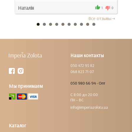
Наталія
Юли
0
1
0
Все отзывы
Наши контакты
050 472 95 82
068 823 71 07
050 980 66 94 - Опт
Мы принимаем
С 8:00 до 20:00
ПН – ВС
info@imperiazolota.ua
Каталог