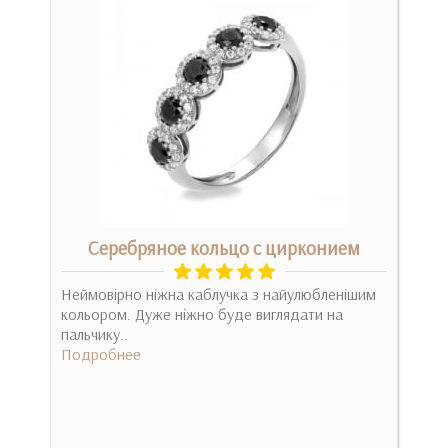
м
Серебряное кольцо с цирконием
Об
Неймовірно ніжна каблучка з найулюбленішим
Спа
кольором. Дуже ніжно буде виглядати на
про
пальчику..
Под
Подробнее