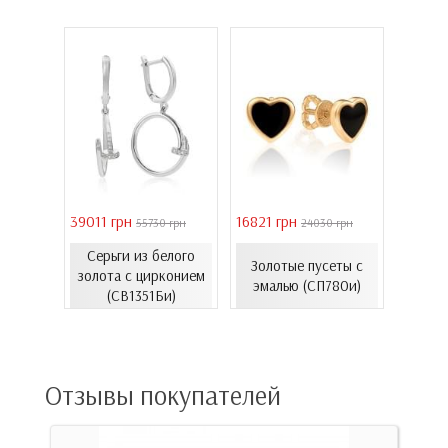
39011 грн
16821 грн
40944 
 грн
55730 грн
24030 грн
Серьги из белого
Золо
еты с
Золотые пусеты с
золота с цирконием
бароч
06.4и)
эмалью (СП780и)
(СВ1351Би)
(СВ150
Отзывы покупателей