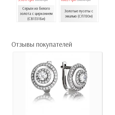
Серьги из белого
Золо
еты с
Золотые пусеты с
золота с цирконием
бароч
06.4и)
эмалью (СП780и)
(СВ1351Би)
(СВ150
Отзывы покупателей