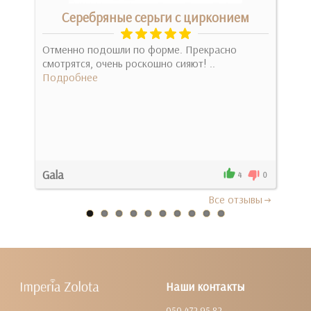
м
Серебряные серьги с цирконием
Зо
яют
Отменно подошли по форме. Прекрасно
Отр
смотрятся, очень роскошно сияют! ..
житт
Подробнее
ризи
Под
Gala
Мар
0
4
0
Все отзывы
Наши контакты
050 472 95 82