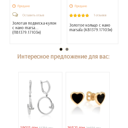
Продано
Продано
Оставить отзыв
1 отзывов
Золотая подвеска-кулон
Золотое кольцо с нано
с нано marsa...
marsala (
КВ1379.17103н
)
(
ПВ1379.17103н
)
Интересное предложение для вас:
39011 грн
16821 грн
40944 
 грн
55730 грн
24030 грн