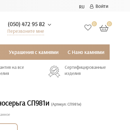
Войти
RU
(050) 472 95 82
0
0
Перезвоните мне
Украшения с камнями
С Нано камнями
антия на все
Сертифицированные
елия
изделия
носерьга СП981и
(Артикул: СП981и)
ранное