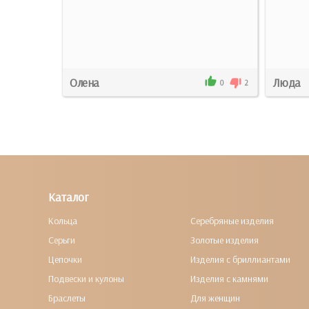
Олена
Люда
2
0
0
2
Каталог
Кольца
Серебряные изделия
Серьги
Золотые изделия
Цепочки
Изделия с бриллиантами
Подвески и кулоны
Изделия с камнями
Браслеты
Для женщин