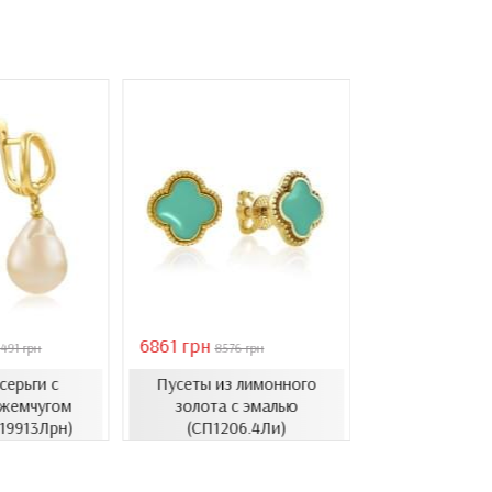
6861 грн
46051 грн
491 грн
8576 грн
6578
серьги с
Пусеты из лимонного
Золотые с
жемчугом
золота с эмалью
барочным ж
.19913Лрн)
(СП1206.4Ли)
(СВ1501(3).