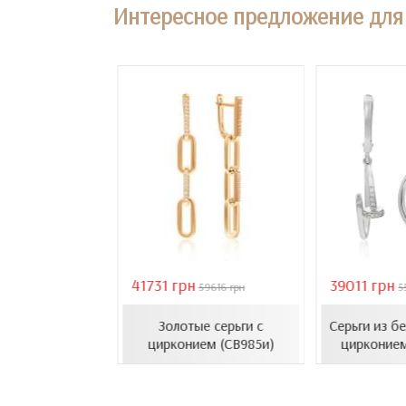
Интересное предложение для 
41731 грн
39011 грн
18407 грн
59616 грн
5
усеты с эмалью
Золотые серьги с
Серьги из б
1206.4и)
цирконием (СВ985и)
цирконием