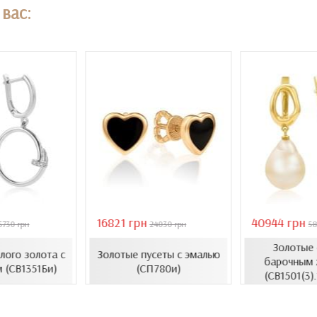
вас:
16821 грн
40944 грн
5730 грн
24030 грн
58
Золотые 
елого золота с
Золотые пусеты с эмалью
барочным 
 (СВ1351Би)
(СП780и)
(СВ1501(3)