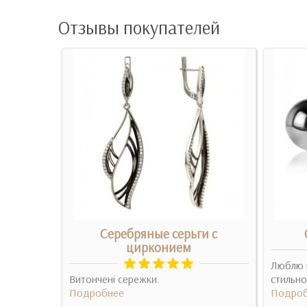
Отзывы покупателей
рконием
Серебряные серьги с
цирконием
хотела
Люблю н
ношения и
Витончені сережки.
стильно
 скучн..
Подробнее
Подроб