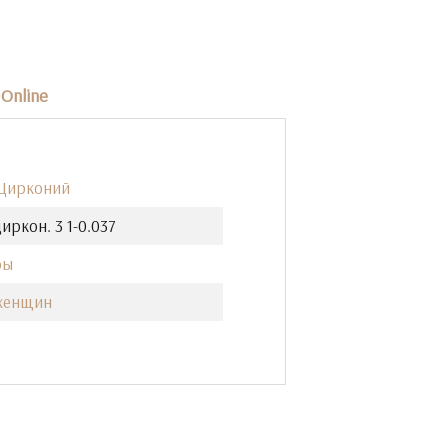
Online
 Цирконий
иркон. 3 1-0.037
фы
женщин