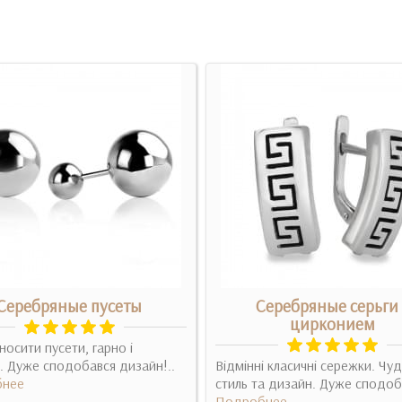
Серебряные пусеты
Серебряные серьги 
цирконием
осити пусети, гарно і
. Дуже сподобався дизайн!..
Відмінні класичні сережки. Чу
нее
стиль та дизайн. Дуже сподоба
Подробнее