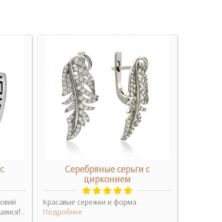
с
Серебряные серьги с
Се
цирконием
довий
Красавые сережки и форма
Дуже гарн
лися!..
Подробнее
багато ком
обов'язков