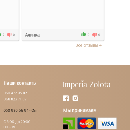
Подробн
Алинка
Миросла
2
0
0
0
Все отзывы
Наши контакты
050 472 95 82
068 823 71 07
Мы принимаем
050 980 66 94 - Опт
С 8:00 до 20:00
ПН – ВС