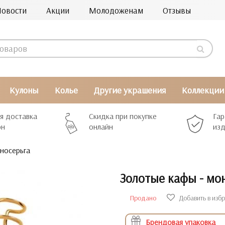
Новости
Акции
Молодоженам
Отзывы
Кулоны
Колье
Другие украшения
Коллекции
я доставка
Скидка при покупке
Гар
рн
онлайн
изд
носерьга
Золотые кафы - мо
Продано
Добавить в изб
Брендовая упаковка