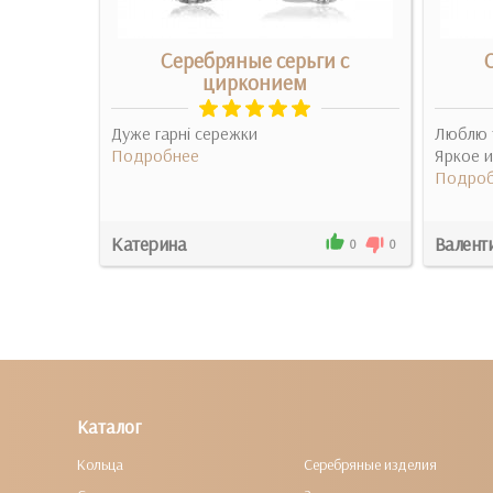
ги
Серебряные серьги с
цирконием
ки!
Дуже гарні сережки
Люблю 
Подробнее
Яркое и
Подроб
Катерина
Валент
0
2
0
0
Каталог
Кольца
Серебряные изделия