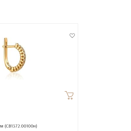
м (
СВ1372.00100н
)