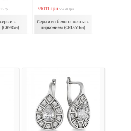
39011 грн
16821 грн
16 грн
55730 грн
2403
серьги с
Серьги из белого золота с
Золотые пусет
 (СВ985и)
цирконием (СВ1351Би)
(СП78