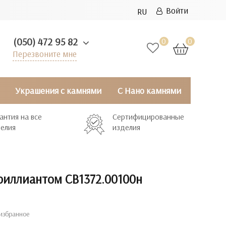
Войти
RU
(050) 472 95 82
0
0
Перезвоните мне
Украшения с камнями
С Нано камнями
антия на все
Сертифицированные
елия
изделия
бриллиантом СВ1372.00100н
избранное