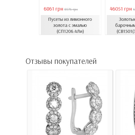
6861 грн
46051 грн
18407 грн
8576 грн
6
Пусеты из лимонного
Золотые
усеты с эмалью
золота с эмалью
барочны
1206.4и)
(СП1206.4Ли)
(СВ1501(
Отзывы покупателей