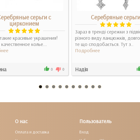
Серебряные серьги с
Серебряные серьг
цирконием
Зараз в тренді сережки з підві
такие красивые украшения!
різного виду ланцюжків, довг
 качественное колье...
те що сподобається. Тут з..
нее
Подробнее
ина
Надія
0
0
О нас
Пользователь
Оплата и доставка
Вход