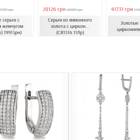
28126 грн
41731 грн
5787 грн
40180 грн
596
 серьги с
Серьги из лимонного
Золотые 
м жемчугом
золота с циркон...
цирконием
3).19913рн)
(СВ1514.11Лр)