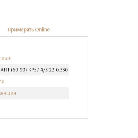
Примерять Online
лиант
АНТ (60-90) КР57 4/3 22-0.330
ги
женщин