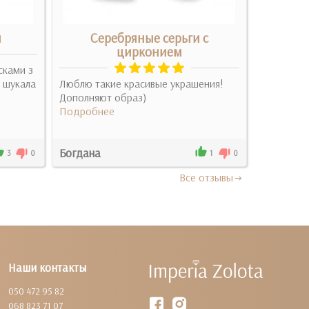
и
Серебряные серьги с
Се
цирконием
сками з
о шукала
Люблю такие красивые украшения!
Вони прос
Дополняют образ)
сережки
Подробнее
Подробн
Богдана
Іванна
3
0
1
0
Все отзывы
Наши контакты
050 472 95 82
068 823 71 07