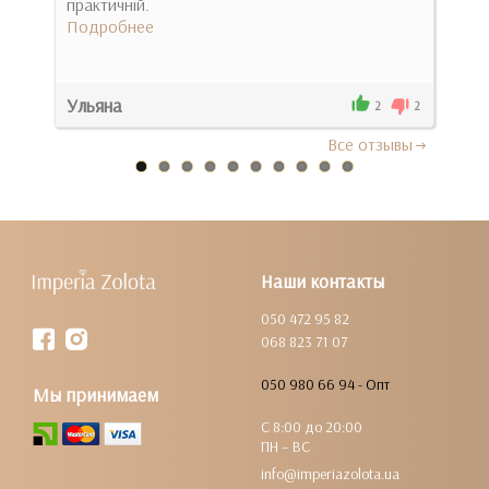
практичній.
понр
Подробнее
Под
Ульяна
Там
0
2
2
Все отзывы
Наши контакты
050 472 95 82
068 823 71 07
050 980 66 94 - Опт
Мы принимаем
С 8:00 до 20:00
ПН – ВС
info@imperiazolota.ua