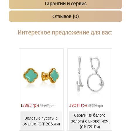
Гарантии и сервис
Отзывов (0)
Интересное предложение для вас:
12885 грн
39011 грн
16821 
18407 грн
55730 грн
елого
Серьги из белого
с
Золотые пусеты с
Золо
золота с цирконием
...
эмалью (СП1206.4и)
эмал
(СВ1351Би)
00Бнк)