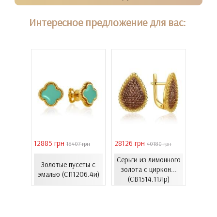
Интересное предложение для вас:
12885 грн
28126 грн
41731 
30 грн
18407 грн
40180 грн
елого
Серьги из лимонного
с
Золотые пусеты с
Золо
золота с циркон...
...
эмалью (СП1206.4и)
цирко
(СВ1514.11Лр)
00Бнк)