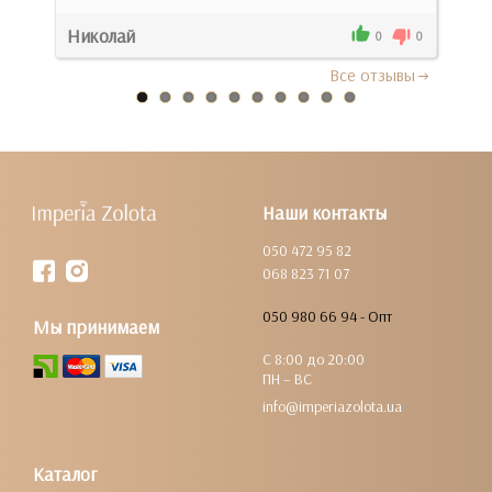
0
Николай
Там
0
0
Все отзывы
Наши контакты
050 472 95 82
068 823 71 07
050 980 66 94 - Опт
Мы принимаем
С 8:00 до 20:00
ПН – ВС
info@imperiazolota.ua
Каталог