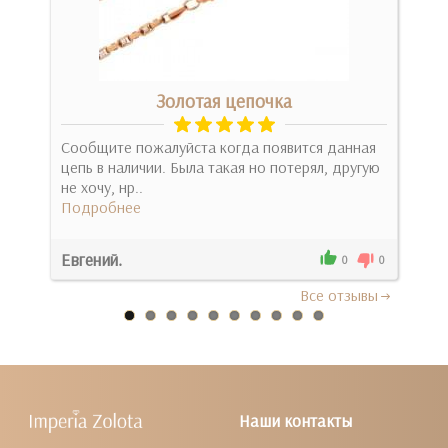
Золотая цепочка
Сообщите пожалуйста когда появится данная
Пре
цепь в наличии. Была такая но потерял, другую
оста
не хочу, нр..
Под
Подробнее
Евгений.
Зла
0
0
0
Все отзывы
Наши контакты