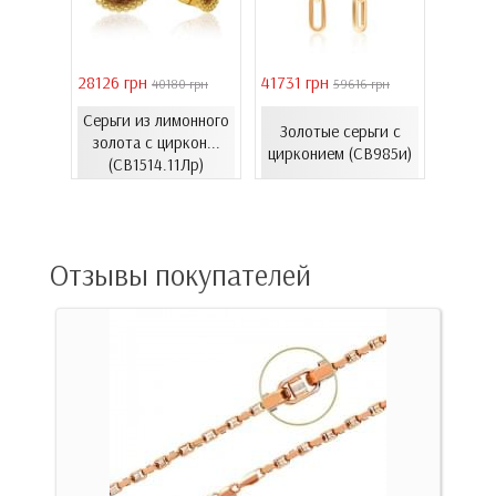
28126 грн
41731 грн
39011 
 грн
40180 грн
59616 грн
Серьги из лимонного
Серь
еты с
Золотые серьги с
золота с циркон...
золот
06.4и)
цирконием (СВ985и)
(СВ1514.11Лр)
(
Отзывы покупателей