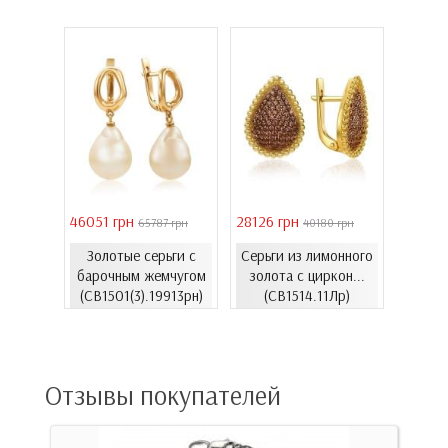
46051 грн
28126 грн
41731 
 грн
65787 грн
40180 грн
Золотые серьги с
Серьги из лимонного
еты с
Золо
барочным жемчугом
золота с циркон...
06.4и)
цирко
(СВ1501(3).19913рн)
(СВ1514.11Лр)
Отзывы покупателей