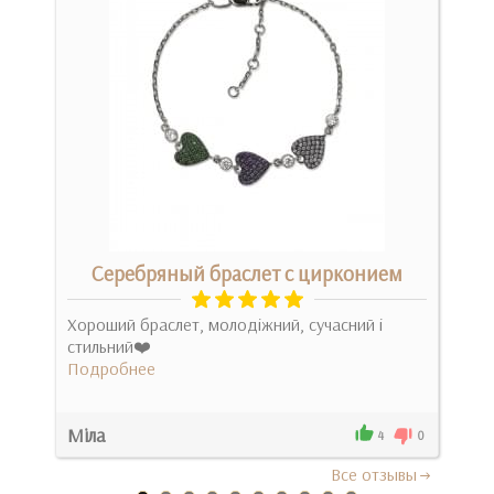
м
Серебряный браслет с цирконием
Хороший браслет, молодіжний, сучасний і
Дуж
жно
стильний❤️
черв
Подробнее
для 
Под
Міла
Гал
0
4
0
Все отзывы