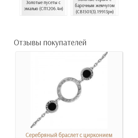
Золотые пусеты с
чугом
барочным жемчугом
золот
эмалью (СП1206.4и)
913Бр)
(СВ1501(3).19913рн)
(С
Отзывы покупателей
Серебряный браслет с цирконием