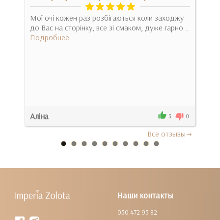
Мої очі кожен раз розбігаються коли заходжу
Он 
до Вас на сторінку, все зі смаком, дуже гарно ..
брас
Подробнее
Под
Аліна
Инг
0
3
0
Все отзывы
Наши контакты
050 472 95 82