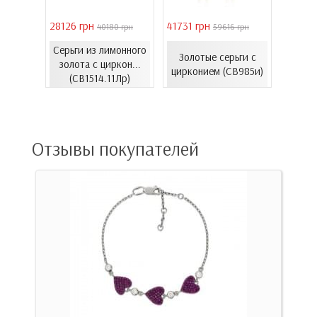
28126 грн
41731 грн
39011 
 грн
40180 грн
59616 грн
Серьги из лимонного
Серь
еты с
Золотые серьги с
золота с циркон...
золот
06.4и)
цирконием (СВ985и)
(СВ1514.11Лр)
(
Отзывы покупателей