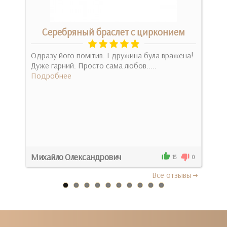
Серебряный браслет с цирконием
а.
Одразу його помітив. І дружина була вражена!
Мили
Дуже гарний. Просто сама любов.....
Пре
Подробнее
Чудо
Под
Михайло Олександрович
Оль
0
15
0
Все отзывы