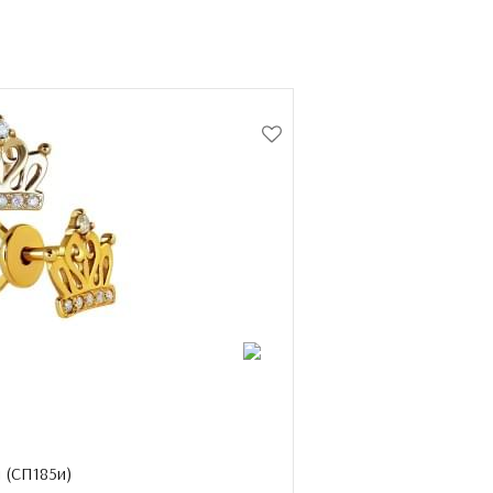
 (
СП185и
)