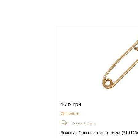
4689 грн
Продано
Оставить отзыв
Золотая брошь с цирконием (
БШ125