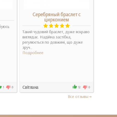
Серебряный браслет с
Се
цирконием
буюсь
Такий чудовий браслет, дуже яскраво
Очень инт
виглядає. Надійна застібка,
красиво см
регулюється по довжині, що дуже
Подробн
зруч..
Подробнее
Світлана
Оксана
1
0
12
0
Все отзывы