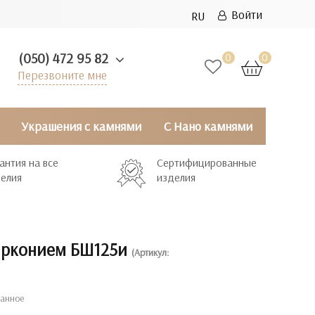
Войти
RU
(050) 472 95 82
0
0
Перезвоните мне
Украшения с камнями
С Нано камнями
антия на все
Сертифицированные
елия
изделия
цирконием БШ125и
(Артикул:
ранное