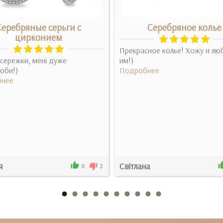
Серебряные серьги с
Серебряное колье
цирконием
Прекрасное колье! Хожу и лю
сережки, мені дуже
им!)
оби!)
Подробнее
нее
я
Світлана
0
2