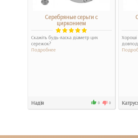
рконием
Серебряные серьги с
цирконием
каждый
овые
Скажіть будь-ласка діаметр цих
Хороші 
сережок?
довпод
Подробнее
Подроб
Надія
Катрус
2
0
0
0