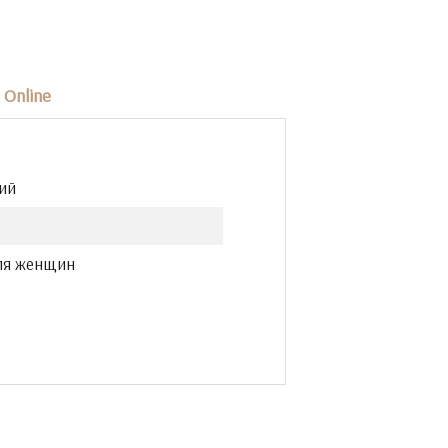
Online
ий
ля женщин