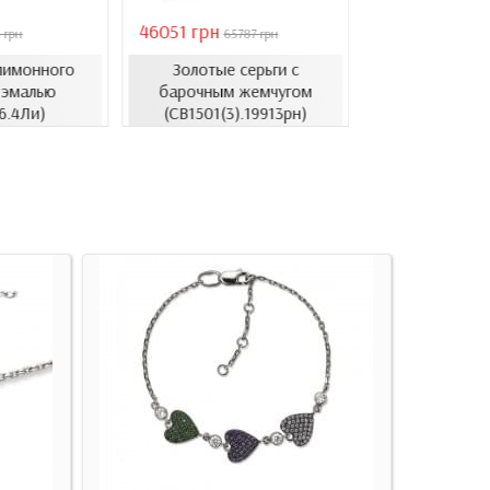
46051 грн
28126 грн
 грн
65787 грн
4018
лимонного
Золотые серьги с
Серьги из л
 эмалью
барочным жемчугом
золота с ц
6.4Ли)
(СВ1501(3).19913рн)
(СВ1514.