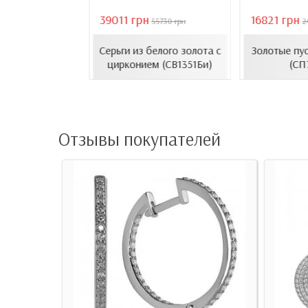
39011 грн
16821 грн
18407 грн
55730 грн
2
усеты с эмалью
Серьги из белого золота с
Золотые пу
1206.4и)
цирконием (СВ1351Би)
(СП
Отзывы покупателей