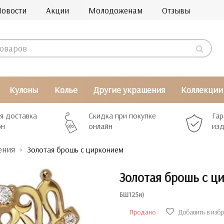
Новости
Акции
Молодоженам
Отзывы
Кулоны
Колье
Другие украшения
Коллекции
я доставка
Скидка при покупке
Гар
рн
онлайн
изд
ения
Золотая брошь с цирконием
Золотая брошь с 
БШ125и)
Продано
Добавить в изб