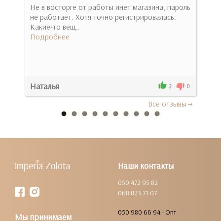
Не в восторге от работы инет магазина, пароль
огр
не работает. Хотя точно регистрировалась.
изд
Какие-то вещ..
нео
Подробнее
Под
Наталья
Евг
0
2
0
Все отзывы
Наши контакты
050 472 95 82
068 823 71 07
050 980 66 94 - Опт
Мы принимаем