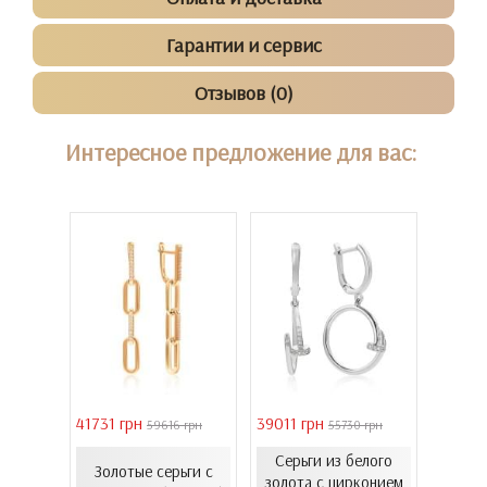
Гарантии и сервис
Отзывов (0)
Интересное предложение для вас:
41731 грн
39011 грн
16821 
 грн
59616 грн
55730 грн
Серьги из белого
еты с
Золотые серьги с
Золо
золота с цирконием