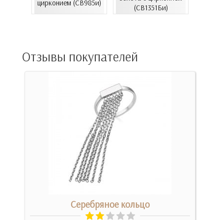
06.4и)
цирконием (СВ985и)
эмал
(СВ1351Би)
Отзывы покупателей
м
Серебряное кольцо