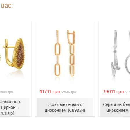
вас:
41731 грн
39011 грн
0180 грн
59616 грн
557
з лимонного
Золотые серьги с
Серьги из бел
 циркон...
цирконием (СВ985и)
цирконием 
14.11Лр)