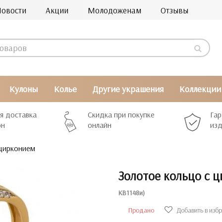
Новости
Акции
Молодоженам
Отзывы
Кулоны
Колье
Другие украшения
Коллекции
я доставка
Скидка при покупке
Гар
рн
онлайн
изд
 цирконием
Золотое кольцо с 
КВ1148и)
Продано
Добавить в изб