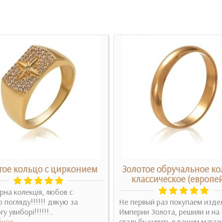
тое кольцо с цирконием
Золотое обручальное ко
классическое (европе
рна колекція, любов с
 погляду!!!!!! дякую за
Не первый раз покупаем изде
 увиборі!!!!!!..
Империи Золота, решили и на
нее
свадьбу купить в вашем магаз