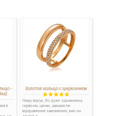
льцо -
Золотое кольцо с цирконием
Се
йка)
Пишу відгук, бо дуже задоволена,
лия в
сервісом, ціною, швидкістю
Така казк
відправлення замовлення, вже на
метелики 
ине, не
другий д..
припала д