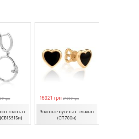
16821 грн
40944 грн
30 грн
24030 грн
584
Золотые с
ого золота с
Золотые пусеты с эмалью
барочным ж
(СВ1351Би)
(СП780и)
(СВ1501(3).