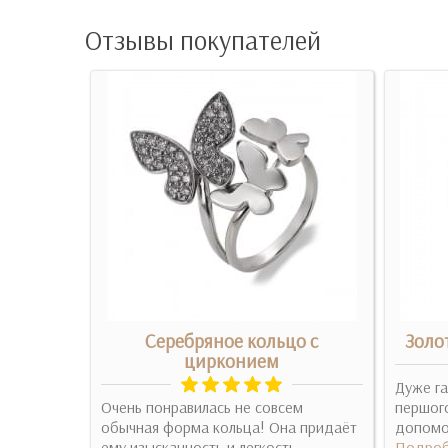
Отзывы покупателей
о
Серебряное кольцо с
Золо
цирконием
мне, ну
Дуже га
во пройти
Очень понравилась не совсем
першого
а ві..
обычная форма кольца! Она придаёт
допомогу
ему изысканность и легкость
Подроб