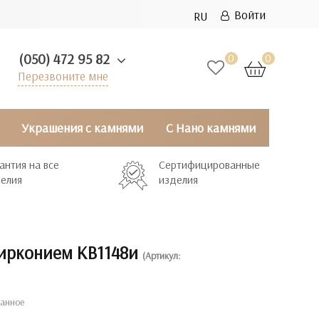
Войти
RU
(050) 472 95 82
0
0
Перезвоните мне
Украшения с камнями
С Нано камнями
антия на все
Сертифицированные
елия
изделия
цирконием КВ1148и
(Артикул:
ранное