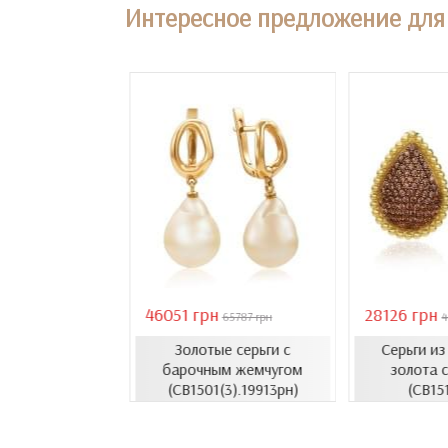
Интересное предложение для 
46051 грн
28126 грн
18407 грн
65787 грн
4
Золотые серьги с
Серьги и
усеты с эмалью
барочным жемчугом
золота с
1206.4и)
(СВ1501(3).19913рн)
(СВ15