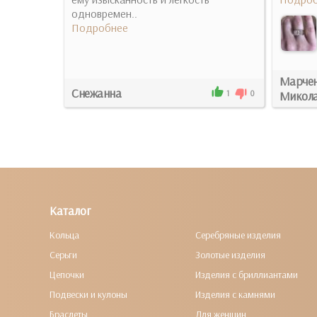
одновремен..
Подробнее
Марчен
Снежанна
Микола
0
0
1
0
Каталог
Кольца
Серебряные изделия
Серьги
Золотые изделия
Цепочки
Изделия с бриллиантами
Подвески и кулоны
Изделия с камнями
Браслеты
Для женщин