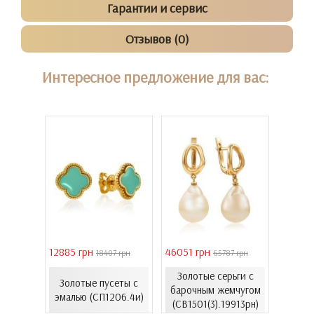
Гарантии и сервис
Отзывов (0)
Интересное предложение для вас:
12885 грн
46051 грн
28126 
 грн
18407 грн
65787 грн
з
Золотые серьги с
Серьг
Золотые пусеты с
лота с
барочным жемчугом
золот
эмалью (СП1206.4и)
939Лк)
(СВ1501(3).19913рн)
(С