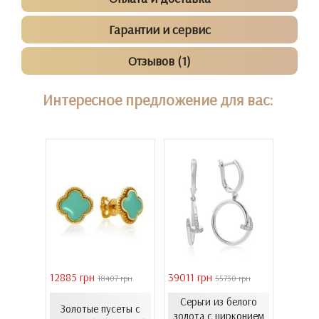
Гарантии и сервис
Отзывов (1)
Интересное предложение для вас:
12885 грн
39011 грн
16821 
18407 грн
55730 грн
елого
Серьги из белого
с
Золотые пусеты с
Золо
золота с цирконием