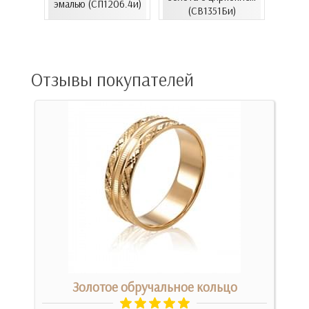
...
эмалью (СП1206.4и)
эмал
(СВ1351Би)
00Бнк)
Отзывы покупателей
м
Золотое обручальное кольцо