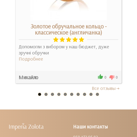
Золотое обручальное кольцо -
классическое (англичанка)
Оче
Допомогли з вибором у наш бюджет, дуже
звез
зручні обручки
Под
Подробнее
Михайло
Вал
2
0
0
Все отзывы
Наши контакты