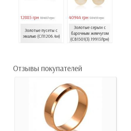
12885 грн
40944 грн
6861 г
 грн
18407 грн
58491 грн
онного
Золотые серьги с
Золотые пусеты с
лимон
ахи...
барочным жемчугом
эмалью (СП1206.4и)
)
(СВ1501(3).19913Лрн)
(С
Отзывы покупателей