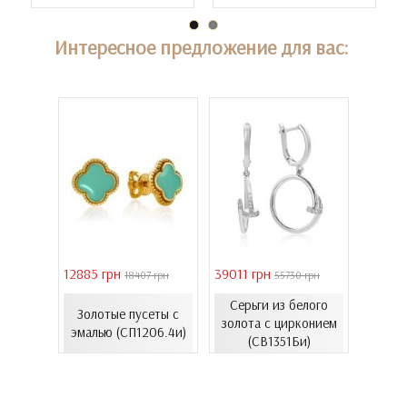
Интересное предложение для вас:
12885 грн
39011 грн
16821 
18407 грн
55730 грн
елого
Серьги из белого
с
Золотые пусеты с
Золо
золота с цирконием
...
эмалью (СП1206.4и)
эмал
(СВ1351Би)
00Бнк)