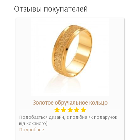
Отзывы покупателей
Золотое обручальное кольцо
Подобається дизайн, є подібна як подарунок
Дуже
від коханого)..
прив
Подробнее
Под