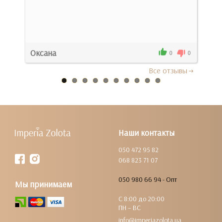
Оксана
Ека
0
0
0
Все отзывы
Наши контакты
050 472 95 82
068 823 71 07
050 980 66 94 - Опт
Мы принимаем
С 8:00 до 20:00
ПН – ВС
info@imperiazolota.ua