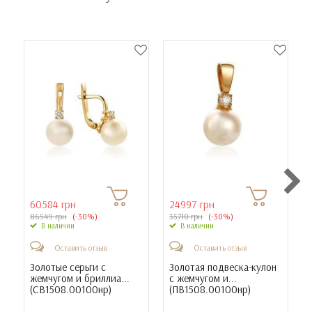
60584 грн
24997 грн
86549 грн
(-30%)
35710 грн
(-30%)
В наличии
В наличии
Оставить отзыв
Оставить отзыв
Золотые серьги с
Золотая подвеска-кулон
жемчугом и бриллиа...
с жемчугом и...
(
СВ1508.00100нр
)
(
ПВ1508.00100нр
)
(