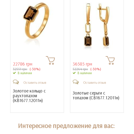
22786 грн
36585 грн
32551 грн
(-30%)
52264 грн
(-30%)
В наличии
В наличии
Оставить отзыв
Оставить отзыв
Золотое кольцо с
Золотые серьги с
раухтопазом
топазом (
СВ1677.12011н
)
(
КВ1677.12011н
)
Интересное предложение для вас: