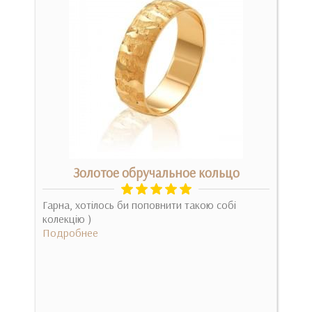
ота
Золотое обручальное кольцо
Гарна, хотілось би поповнити такою собі
Ну 
м!..
колекцію )
прос
Подробнее
замо
Под