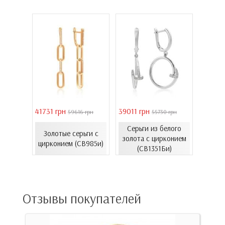
41731 грн
39011 грн
16821 
 грн
59616 грн
55730 грн
Серьги из белого
еты с
Золотые серьги с
Золо
золота с цирконием
06.4и)
цирконием (СВ985и)
эмал
(СВ1351Би)
Отзывы покупателей