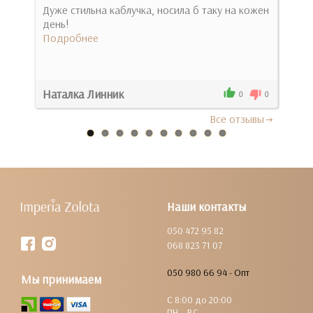
Дуже стильна каблучка, носила б таку на кожен
ним
день!
Нео
Подробнее
прия
Под
Наталка Линник
Вла
0
0
0
Все отзывы
Наши контакты
050 472 95 82
068 823 71 07
050 980 66 94 - Опт
Мы принимаем
С 8:00 до 20:00
ПН – ВС