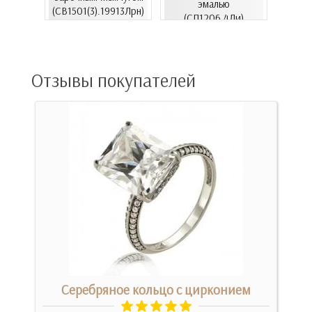
06.4и)
эмалью
(СВ1501(3).19913Лрн)
(СВ15
(СП1206.4Ли)
Отзывы покупателей
Серебряное кольцо с цирконием
Обр