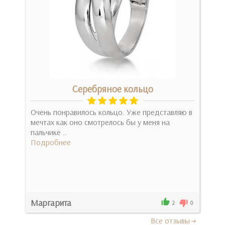
Серебряное кольцо
как
Очень понравилось кольцо. Уже представляю в
Хочу
мечтах как оно смотрелось бы у меня на
под
пальчике ..
Про
Подробнее
Под
Маргарита
0
2
0
Все отзывы