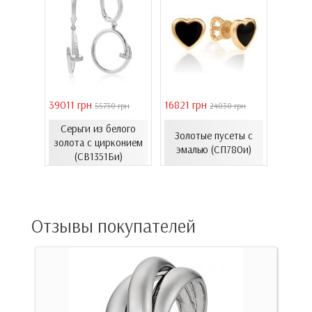
39011 грн
16821 грн
40944 
 грн
55730 грн
24030 грн
Серьги из белого
Золо
еты с
Золотые пусеты с
золота с цирконием
бароч
06.4и)
эмалью (СП780и)
(СВ1351Би)
(СВ150
Отзывы покупателей