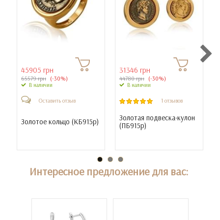
45905 грн
31346 грн
65579 грн
(-30%)
44780 грн
(-30%)
В наличии
В наличии
Оставить отзыв
1 отзывов
Золотая подвеска-кулон
Золотое кольцо (
КБ915р
)
(
ПБ915р
)
Интересное предложение для вас: