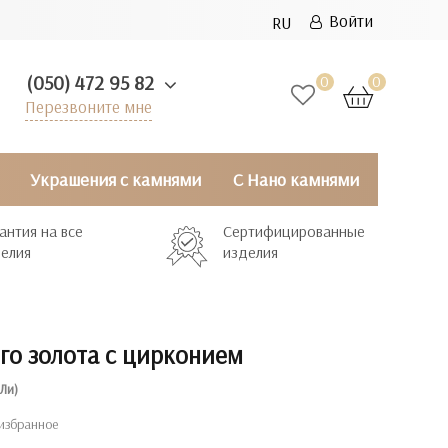
Войти
RU
(050) 472 95 82
0
0
Перезвоните мне
Украшения с камнями
С Нано камнями
антия на все
Сертифицированные
елия
изделия
го золота с цирконием
Ли)
избранное