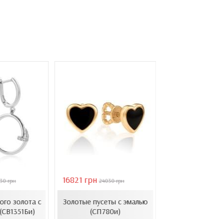
16821 грн
40944 грн
30 грн
24030 грн
584
Золотые с
ого золота с
Золотые пусеты с эмалью
барочным ж
(СВ1351Би)
(СП780и)
(СВ1501(3).