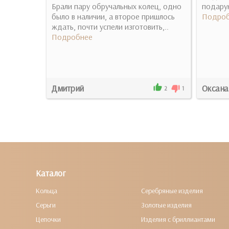
ьца
Брали пару обручальных колец, одно
подарун
было в наличии, а второе пришлось
Подроб
ждать, почти успели изготовить,..
Подробнее
Дмитрий
Оксана
6
0
2
1
Каталог
Кольца
Серебряные изделия
Серьги
Золотые изделия
Цепочки
Изделия с бриллиантами