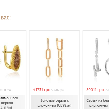
вас:
41731 грн
39011 грн
0180 грн
59616 грн
557
з лимонного
Золотые серьги с
Серьги из бел
 циркон...
цирконием (СВ985и)
цирконием 
14.11Лр)