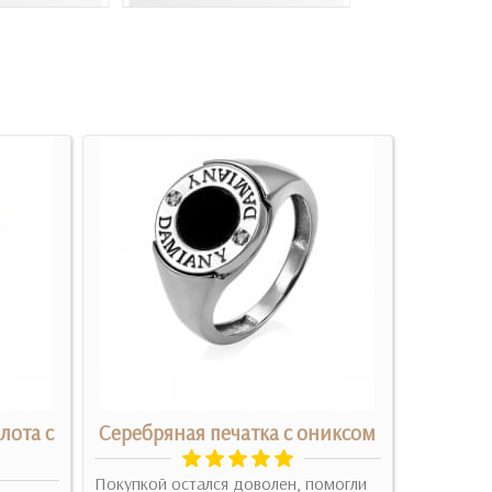
лота с
Серебряная печатка с ониксом
Золото
Покупкой остался доволен, помогли
Заказала 