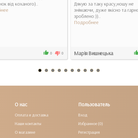
ок від коханого)..
Дякую за таку красу,ношу не
нее
знімаючи, дуже якісно та гарн
зроблено:))..
Подробнее
Марія Вишнецька
0
0
О нас
Пользователь
Оплата и доставка
Вход
Наши контакты
Избранное (0)
О магазине
Регистрация