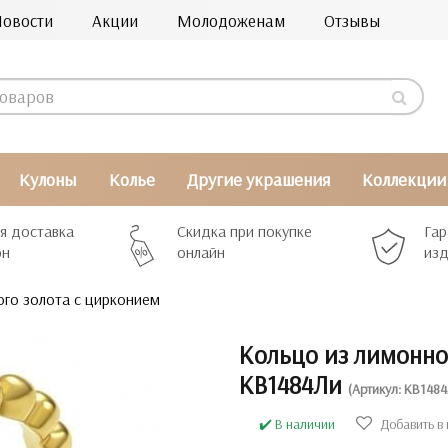
Новости
Акции
Молодоженам
Отзывы
Кулоны
Колье
Другие украшения
Коллекции
я доставка
Скидка при покупке
Гар
рн
онлайн
изд
го золота с цирконием
Кольцо из лимонно
КВ1484Ли
(Артикул: КВ1484
✔️ В наличии
Добавить в 