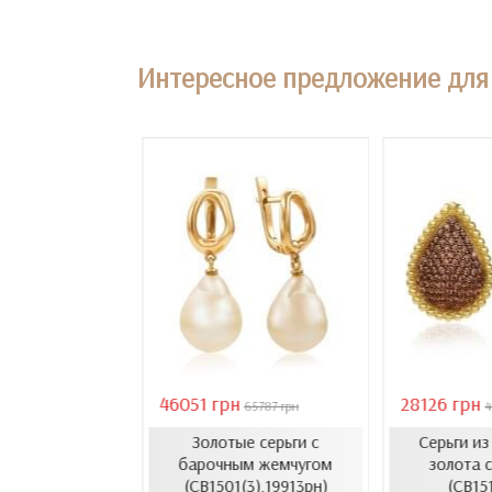
Интересное предложение для 
46051 грн
28126 грн
18407 грн
65787 грн
4
Золотые серьги с
Серьги и
усеты с эмалью
барочным жемчугом
золота с
1206.4и)
(СВ1501(3).19913рн)
(СВ15