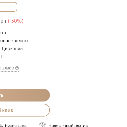
грн
(-30%)
ото
онное золото
. Цирконий
6г
 размер
ть
1 клик
Наличными
Наложенный платеж