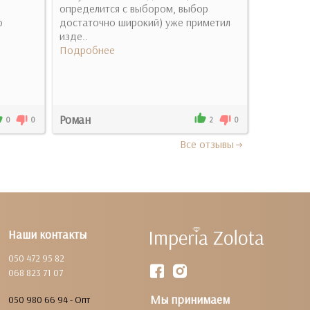
определится с выбором, выбор
отличное 
о
достаточно широкий) уже приметил
украшения.
изде..
Подробн
Подробнее
Роман
Карина
0
0
2
0
Все отзывы
Наши контакты
050 472 95 82
068 823 71 07
Мы принимаем
050 980 66 94 - Опт