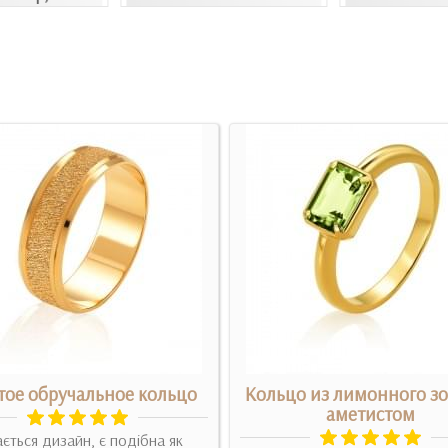
тое обручальное кольцо
Кольцо из лимонного зо
аметистом
ться дизайн, є подібна як