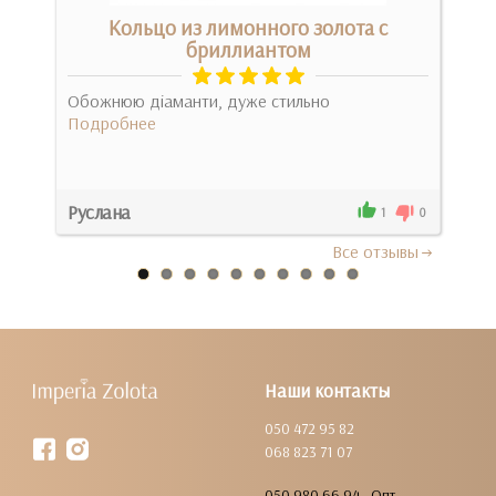
Кольцо из лимонного золота с
Об
бриллиантом
Спа
Обожнюю діаманти, дуже стильно
про
Подробнее
Под
Руслана
Юли
0
1
0
Все отзывы
Наши контакты
050 472 95 82
068 823 71 07
050 980 66 94 - Опт