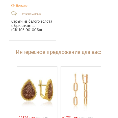
Продано
Оставить отзыв
Серьги из белого золота
с бриллиант...
(
СВ1103.00100Бн
)
Интересное предложение для вас:
28126 грн
41731 грн
39011 
 грн
40180 грн
59616 грн