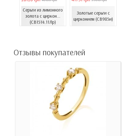
Серьги из лимонного
Серь
еты с
Золотые серьги с
золота с циркон...
золот
06.4и)
цирконием (СВ985и)
(СВ1514.11Лр)
(
Отзывы покупателей